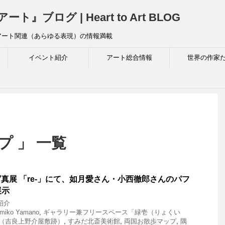
ログ | Heart to Art BLOG
アート関連（あらゆる表現）の情報満載
イベント紹介
アート総合情報
世界の作家
プ 」 一覧
no 写真展 「re-」にて、如月愛さん・小西徹郎さんのパフ
展示
紹介
miko Yamano
,
ギャラリー兼フリースペース「緑壱（りょくい
（吉良上野介屋敷跡）
,
すみだ北斎美術館
,
両国お散歩マップ
,
隅