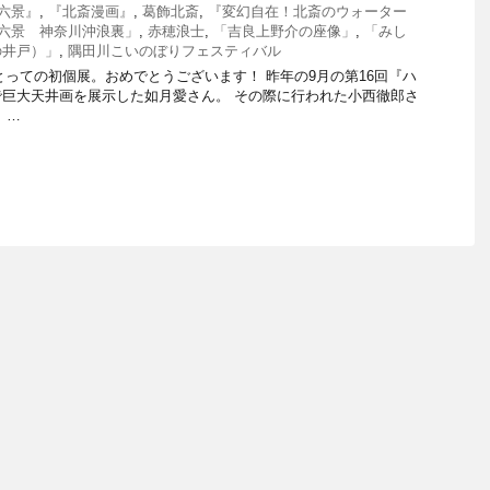
六景』
,
『北斎漫画』
,
葛飾北斎
,
『変幻自在！北斎のウォーター
六景 神奈川沖浪裏」
,
赤穂浪士
,
「吉良上野介の座像」
,
「みし
の井戸）」
,
隅田川こいのぼりフェスティバル
oさんにとっての初個展。おめでとうございます！ 昨年の9月の第16回『ハ
巨大天井画を展示した如月愛さん。 その際に行われた小西徹郎さ
 …