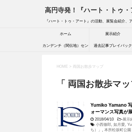
高円寺発！『ハート・トゥ・アート』ブ
『ハート・トゥ・アート』の活動、展覧会紹介、
ホーム
展示紹介
カンデンチ（関伝地）セン
過去記事プレイバック
ター
HOME
>
両国お散歩マップ
「 両国お散歩マッ
Yumiko Yama
ォーマンス写真が
2018/04/10
-
展示
小西徹郎
,
如月愛
,
Yu
ち）」
,
本所松坂町公園