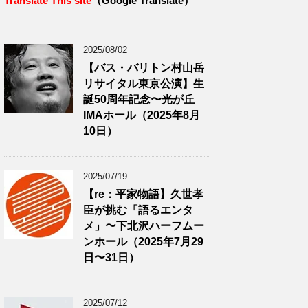
Translate This site
（Google Translate）
2025/08/02
【バス・バリトン村山岳
リサイタル東京公演】生
誕50周年記念〜光が丘
IMAホール（2025年8月
10日）
2025/07/19
【re：平家物語】久世孝
臣が挑む「語るエンタ
メ」〜下北沢ハーフムー
ンホール（2025年7月29
日〜31日）
2025/07/12