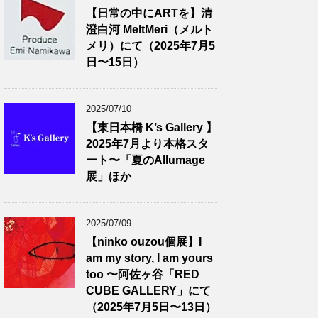
【日常の中にARTを】清
澄白河 MeltMeri（メルト
メリ）にて（2025年7月5
日〜15日）
2025/07/10
【東日本橋 K’s Gallery 】
2025年7月より本格スタ
ート〜「夏のAllumage
展」ほか
2025/07/09
【ninko ouzou個展】I
am my story, I am yours
too 〜阿佐ヶ谷「RED
CUBE GALLERY」にて
（2025年7月5日〜13日）