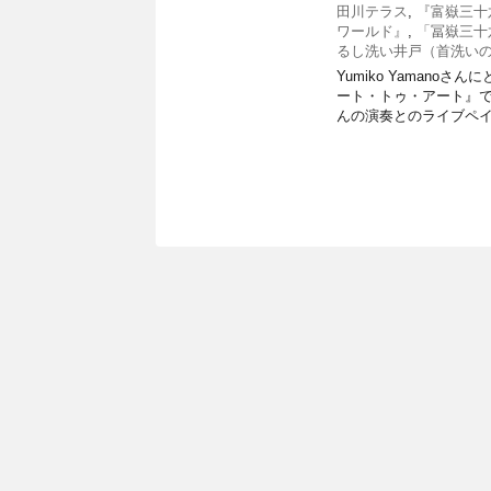
田川テラス
,
『富嶽三十
ワールド』
,
「冨嶽三十
るし洗い井戸（首洗い
Yumiko Yaman
ート・トゥ・アート』で
んの演奏とのライブペイ