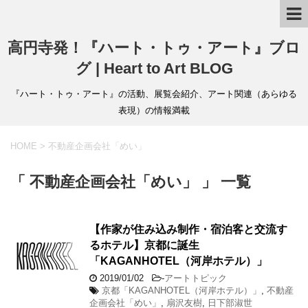
高円寺発！『ハート・トゥ・アート』ブロ
グ | Heart to Art BLOG
『ハート・トゥ・アート』の活動、展覧会紹介、アート関連（あらゆる
表現）の情報満載
HOME
>
不動産企画会社「めい」
「 不動産企画会社「めい」 」 一覧
【作家が住み込み制作・宿泊客と交流す
るホテル】京都に誕生
「KAGANHOTEL（河岸ホテル）」
2019/01/02
-
アートトピック
京都「KAGANHOTEL（河岸ホテル）」
,
不動産
企画会社「めい」
,
扇沢友樹
,
日下部淑世