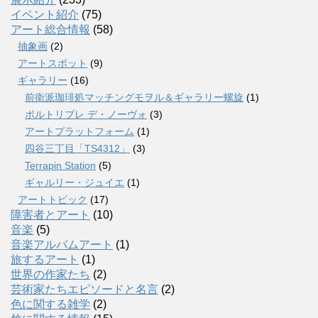
イベント紹介
(75)
アート総合情報
(58)
抽象画
(2)
アートスポット
(9)
ギャラリー
(16)
前衛派珈琲処マッチングモヲル＆ギャラリー螺旋
(1)
ポルトリブレ デ・ノーヴォ
(3)
アートプラットフォーム
(1)
四谷三丁目「TS4312」
(3)
Terrapin Station
(5)
ギャルリー・ジュイエ
(1)
アートトピック
(17)
障害者とアート
(10)
音楽
(5)
音楽アルバムアート
(1)
旅するアート
(1)
世界の作家たち
(2)
芸術家たちエピソードと名言
(2)
色に関する雑学
(2)