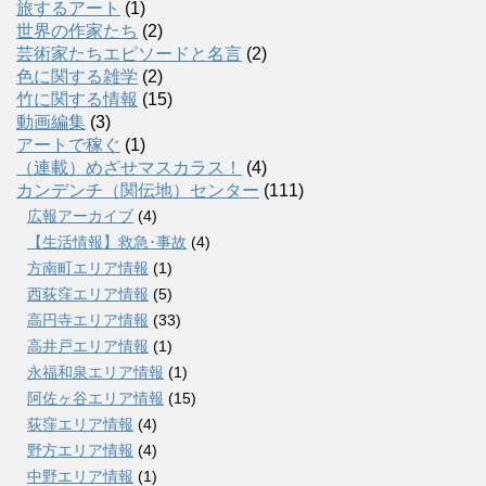
旅するアート
(1)
世界の作家たち
(2)
芸術家たちエピソードと名言
(2)
色に関する雑学
(2)
竹に関する情報
(15)
動画編集
(3)
アートで稼ぐ
(1)
（連載）めざせマスカラス！
(4)
カンデンチ（関伝地）センター
(111)
広報アーカイブ
(4)
【生活情報】救急･事故
(4)
方南町エリア情報
(1)
西荻窪エリア情報
(5)
高円寺エリア情報
(33)
高井戸エリア情報
(1)
永福和泉エリア情報
(1)
阿佐ヶ谷エリア情報
(15)
荻窪エリア情報
(4)
野方エリア情報
(4)
中野エリア情報
(1)