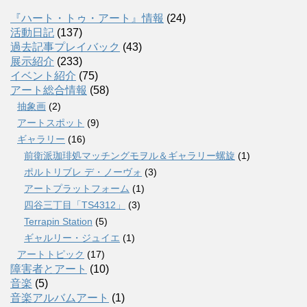
『ハート・トゥ・アート』情報
(24)
活動日記
(137)
過去記事プレイバック
(43)
展示紹介
(233)
イベント紹介
(75)
アート総合情報
(58)
抽象画
(2)
アートスポット
(9)
ギャラリー
(16)
前衛派珈琲処マッチングモヲル＆ギャラリー螺旋
(1)
ポルトリブレ デ・ノーヴォ
(3)
アートプラットフォーム
(1)
四谷三丁目「TS4312」
(3)
Terrapin Station
(5)
ギャルリー・ジュイエ
(1)
アートトピック
(17)
障害者とアート
(10)
音楽
(5)
音楽アルバムアート
(1)