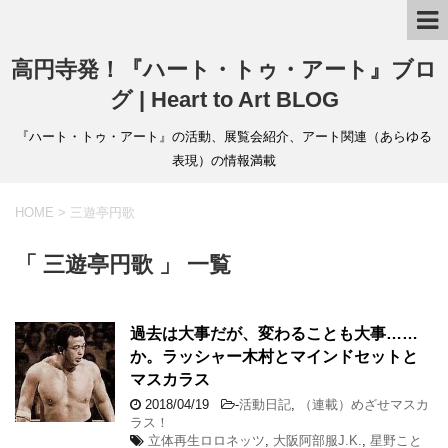
高円寺発！『ハート・トゥ・アート』ブロ
グ | Heart to Art BLOG
『ハート・トゥ・アート』の活動、展覧会紹介、アート関連（あらゆる
表現）の情報満載
HOME
>
三遊亭円歌
「 三遊亭円歌 」 一覧
過去は大事だが、変わることも大事……
か。ラッシャー木村とマインドセットと
マスカラス
2018/04/19
-
活動日記
,
（連載）めざせマスカ
ラス！
立体再生ロロネッツ
,
大阪阿部服J.K.
,
星野こと