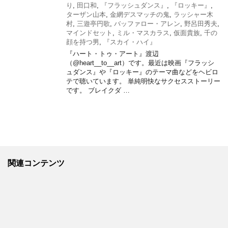
り
,
田口和
,
『フラッシュダンス』
,
『ロッキー』
,
ターザン山本
,
金網デスマッチの鬼
,
ラッシャー木
村
,
三遊亭円歌
,
バッファロー・アレン
,
野呂田秀夫
,
マインドセット
,
ミル・マスカラス
,
仮面貴族
,
千の
顔を持つ男
,
『スカイ・ハイ』
『ハート・トゥ・アート』渡辺
（@heart__to__art）です。最近は映画『フラッシ
ュダンス』や『ロッキー』のテーマ曲などをヘビロ
テで聴いています。 単純明快なサクセスストーリー
です。 ブレイクダ …
関連コンテンツ