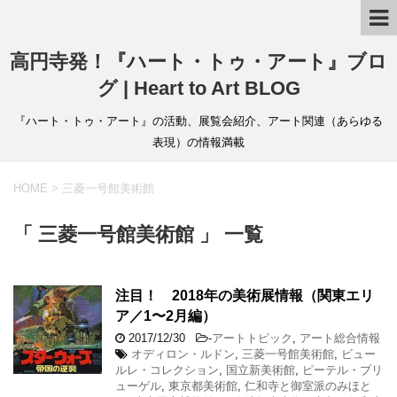
高円寺発！『ハート・トゥ・アート』ブロ
グ | Heart to Art BLOG
『ハート・トゥ・アート』の活動、展覧会紹介、アート関連（あらゆる
表現）の情報満載
HOME
>
三菱一号館美術館
「 三菱一号館美術館 」 一覧
注目！ 2018年の美術展情報（関東エリ
ア／1〜2月編）
2017/12/30
-
アートトピック
,
アート総合情報
オディロン・ルドン
,
三菱一号館美術館
,
ビュー
ルレ・コレクション
,
国立新美術館
,
ピーテル・ブリ
ューゲル
,
東京都美術館
,
仁和寺と御室派のみほと