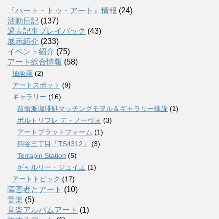
『ハート・トゥ・アート』情報
(24)
活動日記
(137)
過去記事プレイバック
(43)
展示紹介
(233)
イベント紹介
(75)
アート総合情報
(58)
抽象画
(2)
アートスポット
(9)
ギャラリー
(16)
前衛派珈琲処マッチングモヲル＆ギャラリー螺旋
(1)
ポルトリブレ デ・ノーヴォ
(3)
アートプラットフォーム
(1)
四谷三丁目「TS4312」
(3)
Terrapin Station
(5)
ギャルリー・ジュイエ
(1)
アートトピック
(17)
障害者とアート
(10)
音楽
(5)
音楽アルバムアート
(1)