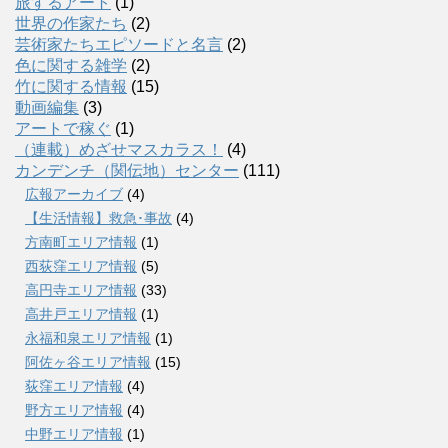
旅するアート
(1)
世界の作家たち
(2)
芸術家たちエピソードと名言
(2)
色に関する雑学
(2)
竹に関する情報
(15)
動画編集
(3)
アートで稼ぐ
(1)
（連載）めざせマスカラス！
(4)
カンデンチ（関伝地）センター
(111)
広報アーカイブ
(4)
【生活情報】救急･事故
(4)
方南町エリア情報
(1)
西荻窪エリア情報
(5)
高円寺エリア情報
(33)
高井戸エリア情報
(1)
永福和泉エリア情報
(1)
阿佐ヶ谷エリア情報
(15)
荻窪エリア情報
(4)
野方エリア情報
(4)
中野エリア情報
(1)