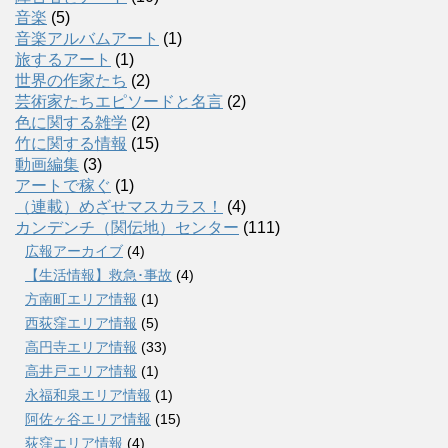
音楽
(5)
音楽アルバムアート
(1)
旅するアート
(1)
世界の作家たち
(2)
芸術家たちエピソードと名言
(2)
色に関する雑学
(2)
竹に関する情報
(15)
動画編集
(3)
アートで稼ぐ
(1)
（連載）めざせマスカラス！
(4)
カンデンチ（関伝地）センター
(111)
広報アーカイブ
(4)
【生活情報】救急･事故
(4)
方南町エリア情報
(1)
西荻窪エリア情報
(5)
高円寺エリア情報
(33)
高井戸エリア情報
(1)
永福和泉エリア情報
(1)
阿佐ヶ谷エリア情報
(15)
荻窪エリア情報
(4)