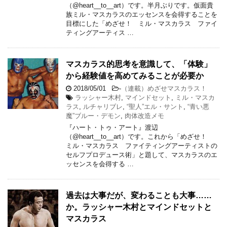
（@heart__to__art）です。半月ぶりです。仮面貴
族ミル・マスカラスのエッセンスを会得することを
目標にした「めざせ！ ミル・マスカラス ファイ
ティングアーティス …
マスカラス的思考を意識して、「体験」
から経験値を高めてみることが必要か
2018/05/01
-
（連載）めざせマスカラス！
ラッシャー木村
,
マインドセット
,
ミル・マスカ
ラス
,
ルチャリブレ
,
“聖人”エル・サント
,
“青い悪
魔”ブルー・デモン
,
肉体改造メモ
『ハート・トゥ・アート』渡辺
（@heart__to__art）です。これから「めざせ！
ミル・マスカラス ファイティングアーティストの
セルフプロデュース術」と題して、マスカラスのエ
ッセンスを会得する …
過去は大事だが、変わることも大事……
か。ラッシャー木村とマインドセットと
マスカラス