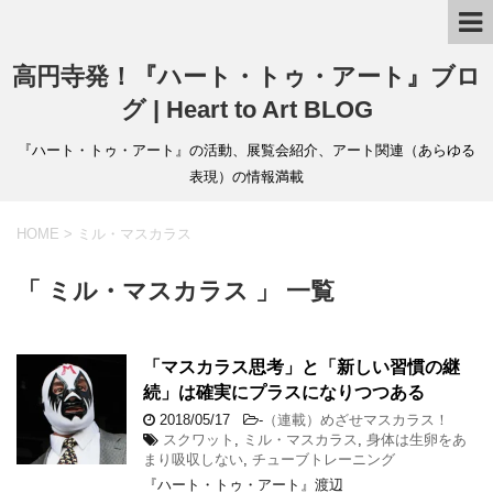
高円寺発！『ハート・トゥ・アート』ブロ
グ | Heart to Art BLOG
『ハート・トゥ・アート』の活動、展覧会紹介、アート関連（あらゆる
表現）の情報満載
HOME
>
ミル・マスカラス
「 ミル・マスカラス 」 一覧
「マスカラス思考」と「新しい習慣の継
続」は確実にプラスになりつつある
2018/05/17
-
（連載）めざせマスカラス！
スクワット
,
ミル・マスカラス
,
身体は生卵をあ
まり吸収しない
,
チューブトレーニング
『ハート・トゥ・アート』渡辺