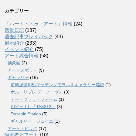
カテゴリー
『ハート・トゥ・アート』情報
(24)
活動日記
(137)
過去記事プレイバック
(43)
展示紹介
(233)
イベント紹介
(75)
アート総合情報
(58)
抽象画
(2)
アートスポット
(9)
ギャラリー
(16)
前衛派珈琲処マッチングモヲル＆ギャラリー螺旋
(1)
ポルトリブレ デ・ノーヴォ
(3)
アートプラットフォーム
(1)
四谷三丁目「TS4312」
(3)
Terrapin Station
(5)
ギャルリー・ジュイエ
(1)
アートトピック
(17)
障害者とアート
(10)