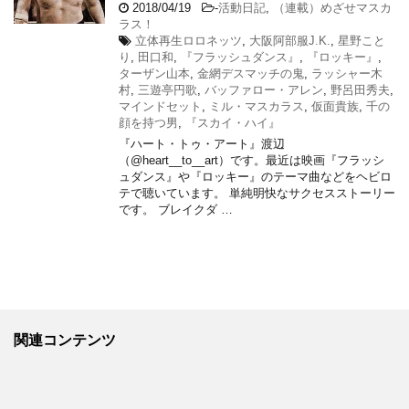
2018/04/19
-
活動日記
,
（連載）めざせマスカ
ラス！
立体再生ロロネッツ
,
大阪阿部服J.K.
,
星野こと
り
,
田口和
,
『フラッシュダンス』
,
『ロッキー』
,
ターザン山本
,
金網デスマッチの鬼
,
ラッシャー木
村
,
三遊亭円歌
,
バッファロー・アレン
,
野呂田秀夫
,
マインドセット
,
ミル・マスカラス
,
仮面貴族
,
千の
顔を持つ男
,
『スカイ・ハイ』
『ハート・トゥ・アート』渡辺
（@heart__to__art）です。最近は映画『フラッシ
ュダンス』や『ロッキー』のテーマ曲などをヘビロ
テで聴いています。 単純明快なサクセスストーリー
です。 ブレイクダ …
関連コンテンツ