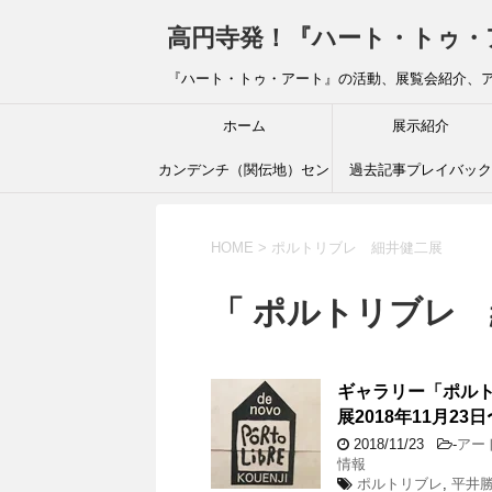
高円寺発！『ハート・トゥ・アート』ブ
『ハート・トゥ・アート』の活動、展覧会紹介、
ホーム
展示紹介
カンデンチ（関伝地）セン
過去記事プレイバック
ター
HOME
>
ポルトリブレ 細井健二展
「 ポルトリブレ 
ギャラリー「ポル
展2018年11月23
2018/11/23
-
アー
情報
ポルトリブレ
,
平井