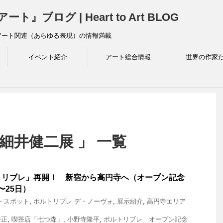
ログ | Heart to Art BLOG
アート関連（あらゆる表現）の情報満載
イベント紹介
アート総合情報
世界の作家
細井健二展 」 一覧
トリブレ」再開！ 新宿から高円寺へ（オープン記念
日〜25日）
トスポット
,
ポルトリブレ デ・ノーヴォ
,
展示紹介
,
高円寺エリア
勝正
,
喫茶店「七つ森」
,
小野寺隆平
,
ポルトリブレ オープン記念