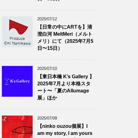
2025/07/12
【日常の中にARTを】清
澄白河 MeltMeri（メルト
メリ）にて（2025年7月5
日〜15日）
2025/07/10
【東日本橋 K’s Gallery 】
2025年7月より本格スタ
ート〜「夏のAllumage
展」ほか
2025/07/09
【ninko ouzou個展】I
am my story, I am yours