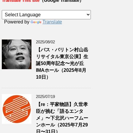
Translate This site
（Google Translate）
Powered by
Translate
2025/08/02
【バス・バリトン村山岳
リサイタル東京公演】生
誕50周年記念〜光が丘
IMAホール（2025年8月
10日）
2025/07/19
【re：平家物語】久世孝
臣が挑む「語るエンタ
メ」〜下北沢ハーフムー
ンホール（2025年7月29
日〜31日）