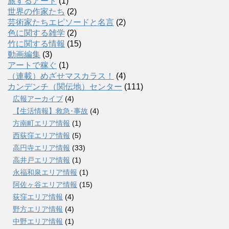
旅するアート
(1)
世界の作家たち
(2)
芸術家たちエピソードと名言
(2)
色に関する雑学
(2)
竹に関する情報
(15)
動画編集
(3)
アートで稼ぐ
(1)
（連載）めざせマスカラス！
(4)
カンデンチ（関伝地）センター
(111)
広報アーカイブ
(4)
【生活情報】救急･事故
(4)
方南町エリア情報
(1)
西荻窪エリア情報
(5)
高円寺エリア情報
(33)
高井戸エリア情報
(1)
永福和泉エリア情報
(1)
阿佐ヶ谷エリア情報
(15)
荻窪エリア情報
(4)
野方エリア情報
(4)
中野エリア情報
(1)