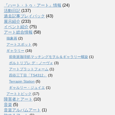
『ハート・トゥ・アート』情報
(24)
活動日記
(137)
過去記事プレイバック
(43)
展示紹介
(233)
イベント紹介
(75)
アート総合情報
(58)
抽象画
(2)
アートスポット
(9)
ギャラリー
(16)
前衛派珈琲処マッチングモヲル＆ギャラリー螺旋
(1)
ポルトリブレ デ・ノーヴォ
(3)
アートプラットフォーム
(1)
四谷三丁目「TS4312」
(3)
Terrapin Station
(5)
ギャルリー・ジュイエ
(1)
アートトピック
(17)
障害者とアート
(10)
音楽
(5)
音楽アルバムアート
(1)