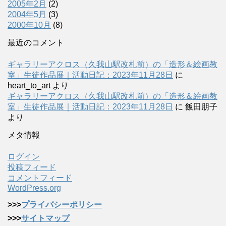
2005年2月
(2)
2004年5月
(3)
2000年10月
(8)
最近のコメント
ギャラリーアクロス（久我山駅改札前）の「造形＆絵画教
室」生徒作品展｜活動日記：2023年11月28日
に
heart_to_art
より
ギャラリーアクロス（久我山駅改札前）の「造形＆絵画教
室」生徒作品展｜活動日記：2023年11月28日
に
飯田朋子
より
メタ情報
ログイン
投稿フィード
コメントフィード
WordPress.org
>>>
プライバシーポリシー
>>>
サイトマップ