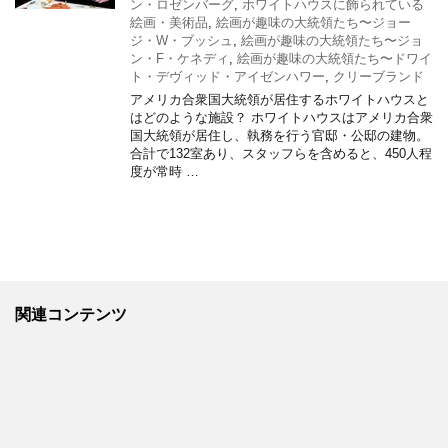
ン・ロゼンバーグ
,
ホワイトハウスに飾られている
絵画・美術品
,
絵画が趣味の大統領たち〜ジョー
ジ・W・ブッシュ
,
絵画が趣味の大統領たち〜ジョ
ン・F・ケネディ
,
絵画が趣味の大統領たち〜ドワイ
ト・デヴィッド・アイゼンハワー
,
クリーブランド
アメリカ合衆国大統領が居住するホワイトハウスと
はどのような施設？ ホワイトハウスはアメリカ合衆
国大統領が居住し、執務を行う官邸・公邸の建物。
合計で132室あり、スタッフらを含めると、450人程
度が常時 …
関連コンテンツ