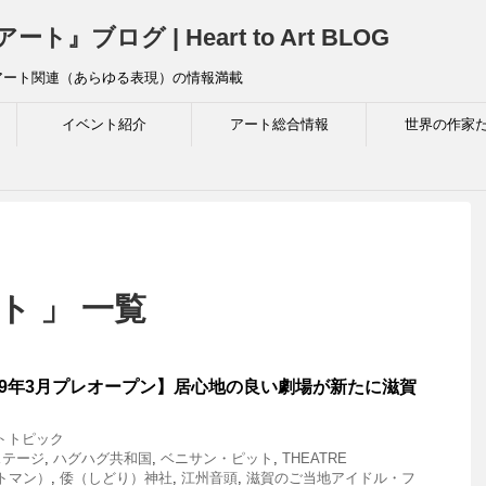
ログ | Heart to Art BLOG
アート関連（あらゆる表現）の情報満載
イベント紹介
アート総合情報
世界の作家
ト 」 一覧
19年3月プレオープン】居心地の良い劇場が新たに滋賀
トトピック
ステージ
,
ハグハグ共和国
,
ベニサン・ピット
,
THEATRE
トマン）
,
倭（しどり）神社
,
江州音頭
,
滋賀のご当地アイドル・フ