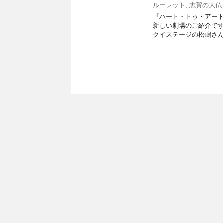
ルーレット
,
志賀の大仏
『ハート・トゥ・アート』
新しい劇場のご紹介です
クイステージの松嶋さん