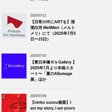
2025/07/12
【日常の中にARTを】清
澄白河 MeltMeri（メルト
メリ）にて（2025年7月5
日〜15日）
2025/07/10
【東日本橋 K’s Gallery 】
2025年7月より本格スタ
ート〜「夏のAllumage
展」ほか
2025/07/09
【ninko ouzou個展】I
am my story, I am yours