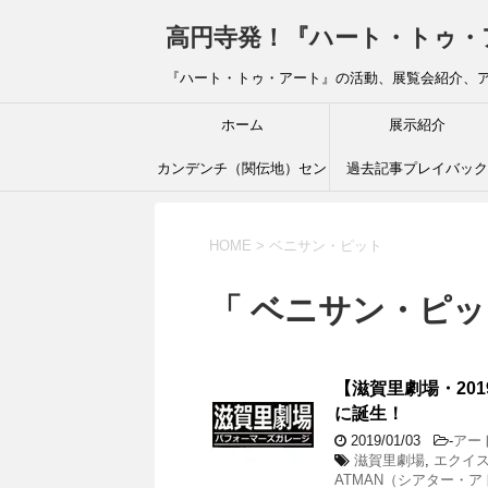
高円寺発！『ハート・トゥ・アート』ブ
『ハート・トゥ・アート』の活動、展覧会紹介、
ホーム
展示紹介
カンデンチ（関伝地）セン
過去記事プレイバック
ター
HOME
>
ベニサン・ピット
「 ベニサン・ピッ
【滋賀里劇場・20
に誕生！
2019/01/03
-
アー
滋賀里劇場
,
エクイ
ATMAN（シアター・ア