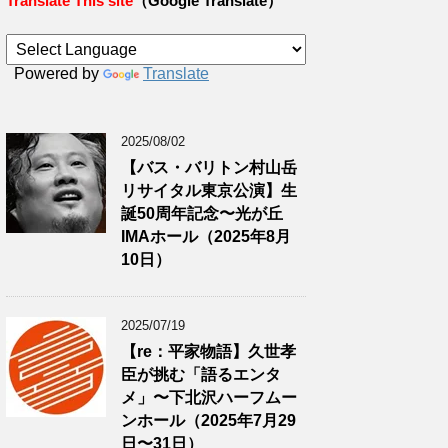
Translate This site
（Google Translate）
Powered by
Translate
2025/08/02
【バス・バリトン村山岳
リサイタル東京公演】生
誕50周年記念〜光が丘
IMAホール（2025年8月
10日）
2025/07/19
【re：平家物語】久世孝
臣が挑む「語るエンタ
メ」〜下北沢ハーフムー
ンホール（2025年7月29
日〜31日）