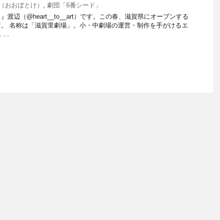
（おおぼとけ）
,
劇団「6番シード」
渡辺（@heart__to__art）です。この春、滋賀県にオープンする
。 名称は「滋賀里劇場」。小・中劇場の運営・制作を手がけるエ
 …