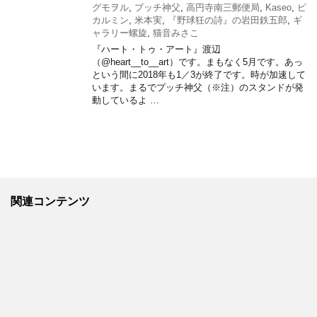
グモヲル
,
プッチ神父
,
高円寺南三郵便局
,
Kaseo
,
ピ
カルミン
,
米本実
,
『野球狂の詩』の岩田鉄五郎
,
ギ
ャラリー螺旋
,
猫音みさこ
『ハート・トゥ・アート』渡辺
（@heart__to__art）です。まもなく5月です。あっ
という間に2018年も1／3が終了です。時が加速して
います。まるでプッチ神父（※注）のスタンドが発
動しているよ …
関連コンテンツ