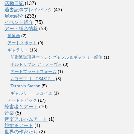
活動日記
(137)
過去記事プレイバック
(43)
展示紹介
(233)
イベント紹介
(75)
アート総合情報
(58)
抽象画
(2)
アートスポット
(9)
ギャラリー
(16)
前衛派珈琲処マッチングモヲル＆ギャラリー螺旋
(1)
ポルトリブレ デ・ノーヴォ
(3)
アートプラットフォーム
(1)
四谷三丁目「TS4312」
(3)
Terrapin Station
(5)
ギャルリー・ジュイエ
(1)
アートトピック
(17)
障害者とアート
(10)
音楽
(5)
音楽アルバムアート
(1)
旅するアート
(1)
世界の作家たち
(2)