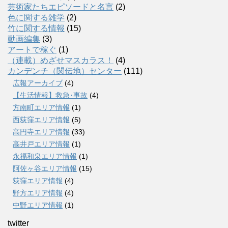
芸術家たちエピソードと名言
(2)
色に関する雑学
(2)
竹に関する情報
(15)
動画編集
(3)
アートで稼ぐ
(1)
（連載）めざせマスカラス！
(4)
カンデンチ（関伝地）センター
(111)
広報アーカイブ
(4)
【生活情報】救急･事故
(4)
方南町エリア情報
(1)
西荻窪エリア情報
(5)
高円寺エリア情報
(33)
高井戸エリア情報
(1)
永福和泉エリア情報
(1)
阿佐ヶ谷エリア情報
(15)
荻窪エリア情報
(4)
野方エリア情報
(4)
中野エリア情報
(1)
twitter