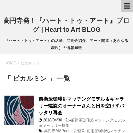
高円寺発！『ハート・トゥ・アート』ブロ
グ | Heart to Art BLOG
『ハート・トゥ・アート』の活動、展覧会紹介、アート関連（あらゆる
表現）の情報満載
HOME
>
ピカルミン
「 ピカルミン 」 一覧
前衛派珈琲処マッチングモヲル＆ギャラ
リー螺旋のオーナーさんと日を空けずバ
ッタリ再会
2018/04/30
-
前衛派珈琲処マッチングモヲル
＆ギャラリー螺旋
高円寺AMPcafe
,
卍斎X
,
前衛派珈琲処マッチン