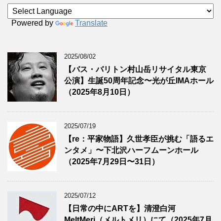
Powered by
Translate
2025/08/02
【バス・バリトン村山岳リサイタル東京
公演】生誕50周年記念〜光が丘IMAホール
（2025年8月10日）
2025/07/19
【re：平家物語】久世孝臣が挑む「語るエ
ンタメ」〜下北沢ハーフムーンホール
（2025年7月29日〜31日）
2025/07/12
【日常の中にARTを】清澄白河
MeltMeri（メルトメリ）にて（2025年7月