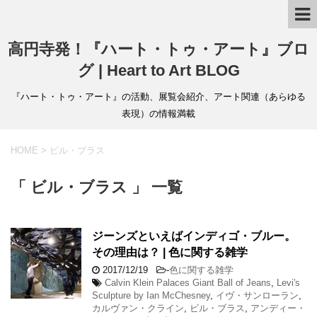
高円寺発！『ハート・トゥ・アート』ブロ
グ | Heart to Art BLOG
『ハート・トゥ・アート』の活動、展覧会紹介、アート関連（あらゆる
表現）の情報満載
HOME
>
ビル・ブラス
「 ビル・ブラス 」 一覧
ジーンズといえばインディゴ・ブルー。
その理由は？ | 色に関する雑学
2017/12/19
-
色に関する雑学
Calvin Klein Palaces Giant Ball of Jeans
,
Levi's
Sculpture by Ian McChesney
,
イヴ・サンローラン
,
カルヴァン・クライン
,
ビル・ブラス
,
アンディー・