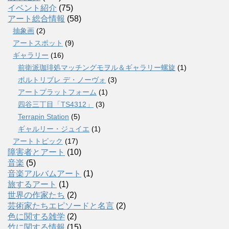
イベント紹介
(75)
アート総合情報
(58)
抽象画
(2)
アートスポット
(9)
ギャラリー
(16)
前衛派珈琲処マッチングモヲル＆ギャラリー螺旋
(1)
ポルトリブレ デ・ノーヴォ
(3)
アートプラットフォーム
(1)
四谷三丁目「TS4312」
(3)
Terrapin Station
(5)
ギャルリー・ジュイエ
(1)
アートトピック
(17)
障害者とアート
(10)
音楽
(5)
音楽アルバムアート
(1)
旅するアート
(1)
世界の作家たち
(2)
芸術家たちエピソードと名言
(2)
色に関する雑学
(2)
竹に関する情報
(15)