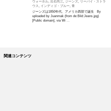
ウォーホル
,
出石尚三
,
ジーンズ
,
リーバイ・ストラ
ウス
,
インディゴ・ブルー
,
青
ジーンズは1850年代、アメリカ西部で誕生 By
uploaded by Juanmak (from de:Bild:Jeans.jpg)
[Public domain], via Wi …
関連コンテンツ