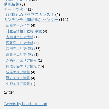
動画編集
(3)
アートで稼ぐ
(1)
（連載）めざせマスカラス！
(4)
カンデンチ（関伝地）センター
(111)
広報アーカイブ
(4)
【生活情報】救急･事故
(4)
方南町エリア情報
(1)
西荻窪エリア情報
(5)
高円寺エリア情報
(33)
高井戸エリア情報
(1)
永福和泉エリア情報
(1)
阿佐ヶ谷エリア情報
(15)
荻窪エリア情報
(4)
野方エリア情報
(4)
中野エリア情報
(1)
twitter
Tweets by heart__to__art