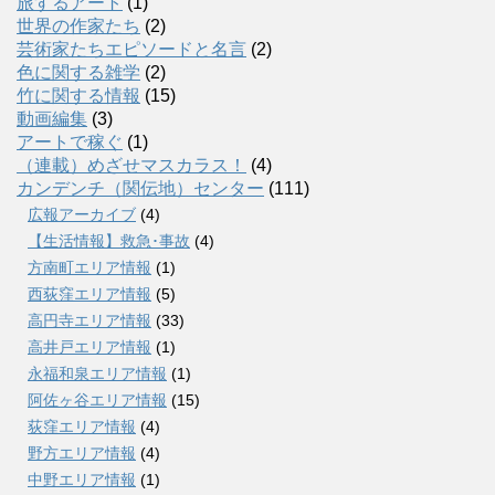
旅するアート
(1)
世界の作家たち
(2)
芸術家たちエピソードと名言
(2)
色に関する雑学
(2)
竹に関する情報
(15)
動画編集
(3)
アートで稼ぐ
(1)
（連載）めざせマスカラス！
(4)
カンデンチ（関伝地）センター
(111)
広報アーカイブ
(4)
【生活情報】救急･事故
(4)
方南町エリア情報
(1)
西荻窪エリア情報
(5)
高円寺エリア情報
(33)
高井戸エリア情報
(1)
永福和泉エリア情報
(1)
阿佐ヶ谷エリア情報
(15)
荻窪エリア情報
(4)
野方エリア情報
(4)
中野エリア情報
(1)