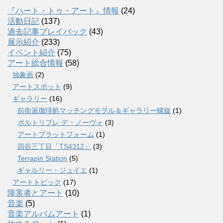
『ハート・トゥ・アート』情報
(24)
活動日記
(137)
過去記事プレイバック
(43)
展示紹介
(233)
イベント紹介
(75)
アート総合情報
(58)
抽象画
(2)
アートスポット
(9)
ギャラリー
(16)
前衛派珈琲処マッチングモヲル＆ギャラリー螺旋
(1)
ポルトリブレ デ・ノーヴォ
(3)
アートプラットフォーム
(1)
四谷三丁目「TS4312」
(3)
Terrapin Station
(5)
ギャルリー・ジュイエ
(1)
アートトピック
(17)
障害者とアート
(10)
音楽
(5)
音楽アルバムアート
(1)