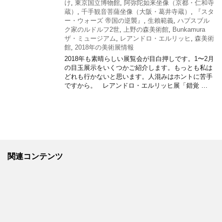
け
,
東京国立博物館
,
阿弥陀如来坐像（京都・仁和寺
蔵）
,
千手観音菩薩坐像（大阪・葛井寺蔵）
,
『スタ
ー・ウォーズ 帝国の逆襲』
,
生賴範義
,
ハプスブル
ク家のルドルフ2世
,
上野の森美術館
,
Bunkamura
ザ・ミュージアム
,
レアンドロ・エルリッヒ
,
森美術
館
,
2018年の美術展情報
2018年も素晴らしい展覧会が目白押しです。1〜2月
の目玉展示をいくつかご紹介します。もっとも私は
どれも行かないと思います。人混みはホントに苦手
ですから。 レアンドロ・エルリッヒ展「錯覚 …
関連コンテンツ