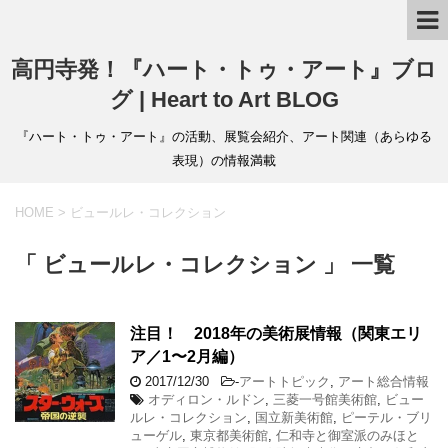
高円寺発！『ハート・トゥ・アート』ブロ
グ | Heart to Art BLOG
『ハート・トゥ・アート』の活動、展覧会紹介、アート関連（あらゆる
表現）の情報満載
HOME
>
ビュールレ・コレクション
「 ビュールレ・コレクション 」 一覧
注目！ 2018年の美術展情報（関東エリ
ア／1〜2月編）
2017/12/30
-
アートトピック
,
アート総合情報
オディロン・ルドン
,
三菱一号館美術館
,
ビュー
ルレ・コレクション
,
国立新美術館
,
ピーテル・ブリ
ューゲル
,
東京都美術館
,
仁和寺と御室派のみほと