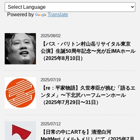
Powered by
Translate
2025/08/02
【バス・バリトン村山岳リサイタル東京
公演】生誕50周年記念〜光が丘IMAホール
（2025年8月10日）
2025/07/19
【re：平家物語】久世孝臣が挑む「語るエ
ンタメ」〜下北沢ハーフムーンホール
（2025年7月29日〜31日）
2025/07/12
【日常の中にARTを】清澄白河
MeltMeri（メルトメリ）にて（2025年7月