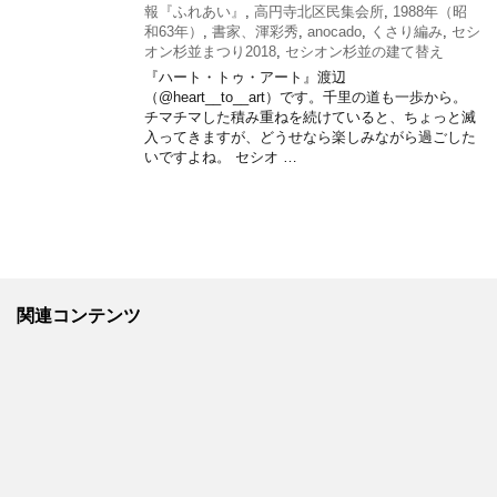
報『ふれあい』
,
高円寺北区民集会所
,
1988年（昭
和63年）
,
書家、渾彩秀
,
anocado
,
くさり編み
,
セシ
オン杉並まつり2018
,
セシオン杉並の建て替え
『ハート・トゥ・アート』渡辺
（@heart__to__art）です。千里の道も一歩から。
チマチマした積み重ねを続けていると、ちょっと滅
入ってきますが、どうせなら楽しみながら過ごした
いですよね。 セシオ …
関連コンテンツ