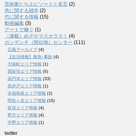
芸術家たちエピソードと名言
(2)
色に関する雑学
(2)
竹に関する情報
(15)
動画編集
(3)
アートで稼ぐ
(1)
（連載）めざせマスカラス！
(4)
カンデンチ（関伝地）センター
(111)
広報アーカイブ
(4)
【生活情報】救急･事故
(4)
方南町エリア情報
(1)
西荻窪エリア情報
(5)
高円寺エリア情報
(33)
高井戸エリア情報
(1)
永福和泉エリア情報
(1)
阿佐ヶ谷エリア情報
(15)
荻窪エリア情報
(4)
野方エリア情報
(4)
中野エリア情報
(1)
twitter