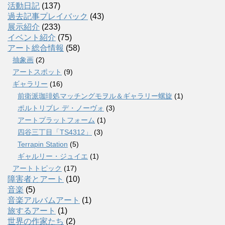
活動日記
(137)
過去記事プレイバック
(43)
展示紹介
(233)
イベント紹介
(75)
アート総合情報
(58)
抽象画
(2)
アートスポット
(9)
ギャラリー
(16)
前衛派珈琲処マッチングモヲル＆ギャラリー螺旋
(1)
ポルトリブレ デ・ノーヴォ
(3)
アートプラットフォーム
(1)
四谷三丁目「TS4312」
(3)
Terrapin Station
(5)
ギャルリー・ジュイエ
(1)
アートトピック
(17)
障害者とアート
(10)
音楽
(5)
音楽アルバムアート
(1)
旅するアート
(1)
世界の作家たち
(2)