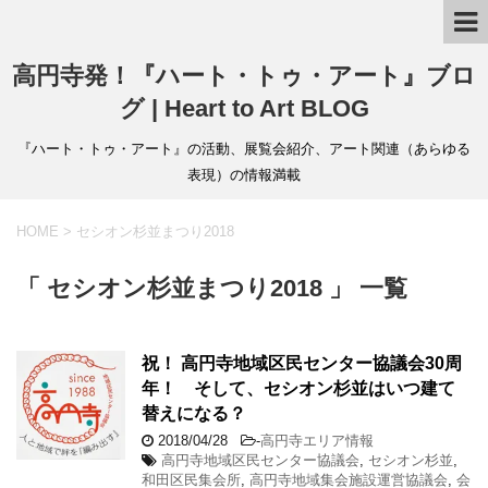
高円寺発！『ハート・トゥ・アート』ブロ
グ | Heart to Art BLOG
『ハート・トゥ・アート』の活動、展覧会紹介、アート関連（あらゆる
表現）の情報満載
HOME
>
セシオン杉並まつり2018
「 セシオン杉並まつり2018 」 一覧
祝！ 高円寺地域区民センター協議会30周
年！ そして、セシオン杉並はいつ建て
替えになる？
2018/04/28
-
高円寺エリア情報
高円寺地域区民センター協議会
,
セシオン杉並
,
和田区民集会所
,
高円寺地域集会施設運営協議会
,
会