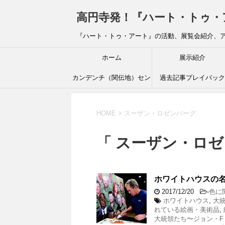
高円寺発！『ハート・トゥ・アート』ブ
『ハート・トゥ・アート』の活動、展覧会紹介、
ホーム
展示紹介
カンデンチ（関伝地）セン
過去記事プレイバック
ター
HOME
>
スーザン・ロゼンバーグ
「 スーザン・ロゼ
ホワイトハウスの名
2017/12/20
-
色に
ホワイトハウス
,
大
れている絵画・美術品
,
大統領たち〜ジョン・F