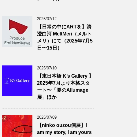
2025/07/12
【日常の中にARTを】清
澄白河 MeltMeri（メルト
メリ）にて（2025年7月5
日〜15日）
2025/07/10
【東日本橋 K’s Gallery 】
2025年7月より本格スタ
ート〜「夏のAllumage
展」ほか
2025/07/09
【ninko ouzou個展】I
am my story, I am yours