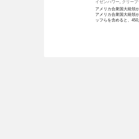
イゼンハワー
,
クリーブ
アメリカ合衆国大統領が
アメリカ合衆国大統領が
ッフらを含めると、450