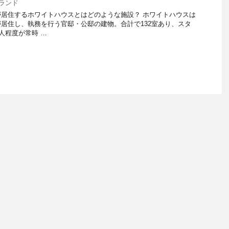
ランド
居住するホワイトハウスとはどのような施設？ ホワイトハウスは
居住し、執務を行う官邸・公邸の建物。合計で132室あり、スタ
人程度が常時 …