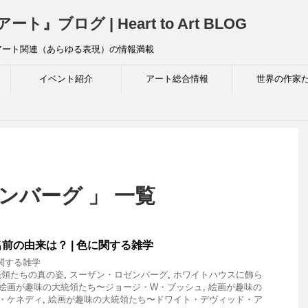
ログ | Heart to Art BLOG
アート関連（あらゆる表現）の情報満載
イベント紹介
アート総合情報
世界の作家
ンバーグ 」 一覧
前の由来は？ | 色に関する雑学
関する雑学
統領たちの真の姿
,
スーザン・ロゼンバーグ
,
ホワイトハウスに飾ら
絵画が趣味の大統領たち〜ジョージ・W・ブッシュ
,
絵画が趣味の
・ケネディ
,
絵画が趣味の大統領たち〜ドワイト・デヴィッド・ア