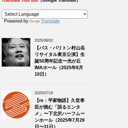
Translate This site
（Google Translate）
Powered by
Translate
2025/08/02
【バス・バリトン村山岳
リサイタル東京公演】生
誕50周年記念〜光が丘
IMAホール（2025年8月
10日）
2025/07/19
【re：平家物語】久世孝
臣が挑む「語るエンタ
メ」〜下北沢ハーフムー
ンホール（2025年7月29
日〜31日）