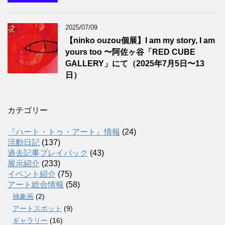
2025/07/09
【ninko ouzou個展】I am my story, I am
yours too 〜阿佐ヶ谷「RED CUBE
GALLERY」にて（2025年7月5日〜13
日）
カテゴリー
『ハート・トゥ・アート』情報
(24)
活動日記
(137)
過去記事プレイバック
(43)
展示紹介
(233)
イベント紹介
(75)
アート総合情報
(58)
抽象画
(2)
アートスポット
(9)
ギャラリー
(16)