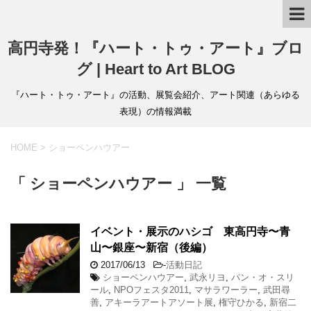
高円寺発！『ハート・トゥ・アート』ブロ
グ | Heart to Art BLOG
『ハート・トゥ・アート』の活動、展覧会紹介、アート関連（あらゆる
表現）の情報満載
HOME
>
ショーペンハウアー
「 ショーペンハウアー 」 一覧
イベント・展示のハシゴ 東高円寺〜青
山〜銀座〜新宿（後編）
2017/06/13
-
活動日記
ショーペンハウアー
,
武永リヨ
,
パン・オ・スリ
ール
,
NPOフェスタ2011
,
マサラワーラー
,
武田尋
善
,
アキーラアートアソート展
,
権守ひかる
,
新宿二