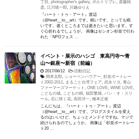
丁目
,
photographer's gallery
,
ポルトリブレ
,
斎藤純
彦
,
江川慎一郎
,
川越ゆりえ
『ハート・トゥ・アート』渡辺
（@heart__to__art）です。眠いです。とっても眠
いです。逝くところまでは逝きたいと思います。す
ぐ心折れるでしょうが。 画像はセシオン杉並で行わ
れた「NPOフェス …
イベント・展示のハシゴ 東高円寺〜青
山〜銀座〜新宿（前編）
2017/06/12
-
活動日記
岡本太郎
,
ショーペンハウアー
,
杉並ポートレー
ト2002-2011
,
まるごと台湾フェア
,
武永リヨ
,
青山
ファーマーズマーケット
,
ONE LOVE
,
WINE LOVE
,
こどもの城
,
こどもの樹
,
福田繁雄
,
パン・オ・スリ
ール
,
石に咲く花
,
高田洋一
,
橋本正俊
こんにちは、『ハート・トゥ・アート』渡辺
（@heart__to__art）です。ブログスタイルを変え
るのはいいけど、ちょっとメンドイですね。マジで
続けられるのでしょうか。 画像は「杉並ポートレー
ト20 …