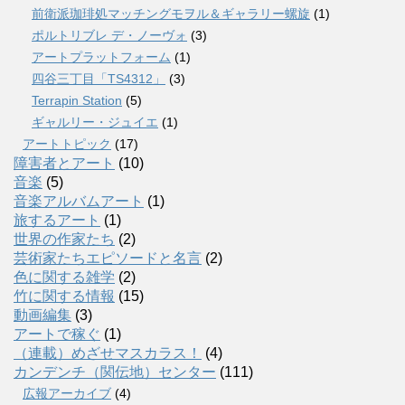
前衛派珈琲処マッチングモヲル＆ギャラリー螺旋
(1)
ポルトリブレ デ・ノーヴォ
(3)
アートプラットフォーム
(1)
四谷三丁目「TS4312」
(3)
Terrapin Station
(5)
ギャルリー・ジュイエ
(1)
アートトピック
(17)
障害者とアート
(10)
音楽
(5)
音楽アルバムアート
(1)
旅するアート
(1)
世界の作家たち
(2)
芸術家たちエピソードと名言
(2)
色に関する雑学
(2)
竹に関する情報
(15)
動画編集
(3)
アートで稼ぐ
(1)
（連載）めざせマスカラス！
(4)
カンデンチ（関伝地）センター
(111)
広報アーカイブ
(4)