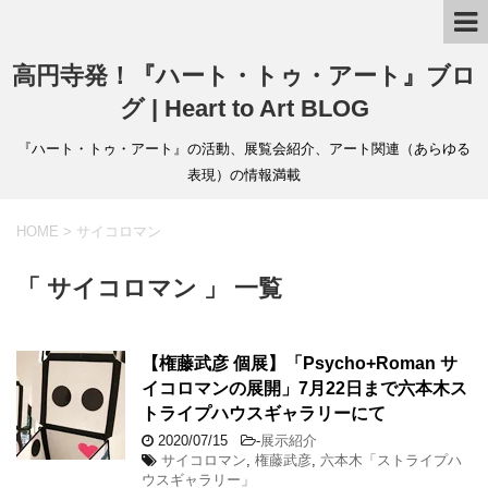
高円寺発！『ハート・トゥ・アート』ブロ
グ | Heart to Art BLOG
『ハート・トゥ・アート』の活動、展覧会紹介、アート関連（あらゆる
表現）の情報満載
HOME
>
サイコロマン
「 サイコロマン 」 一覧
【権藤武彦 個展】「Psycho+Roman サ
イコロマンの展開」7月22日まで六本木ス
トライプハウスギャラリーにて
2020/07/15
-
展示紹介
サイコロマン
,
権藤武彦
,
六本木「ストライプハ
ウスギャラリー」