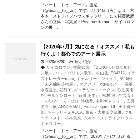
『ハート・トゥ・アート』渡辺
（@heart__to__art）です。7月14日（火）より、六
本木「ストライプハウスギャラリー」にて権藤武彦
さんの立体・写真展「Psycho+Roman サイコロマ
ンの展 …
【2020年7月】気になる！オススメ！私も
行くよ！都心でのアート展示
2020/06/30
-
展示紹介
サイコロマン
,
権藤武彦
,
「ZERO-Kゼロケルビ
ン展」
,
バス・バリトン歌手、村山岳
,
TS4312
,
イラ
ストレーターmaro
,
ギャルリー・ジュイエ
,
第15回
「未来抽象芸術展」
,
オススメ！都内のアート展示
,
水森亜土
,
谷苑子
,
ギャラリーストークス
,
弥生美術
館
,
モルゲンロート
,
石川 あすか
,
松村 淳
,
全労済ホ
ール/スペース・ゼロ
,
詩穂音
,
中和ギャラリー
,
安野
モヨコ展 ANNORMAL
,
Hidari Zingaro
,
Ob
,
田中偉一
郎
,
ギャラリーSIACCA
,
東京・大牟田交流展
,
フル
ーティスト、小林真奈
,
六本木「ストライプハウス
ギャラリー」
『ハート・トゥ・アート』渡辺
（@heart__to__art）です。2020年7月に行われる