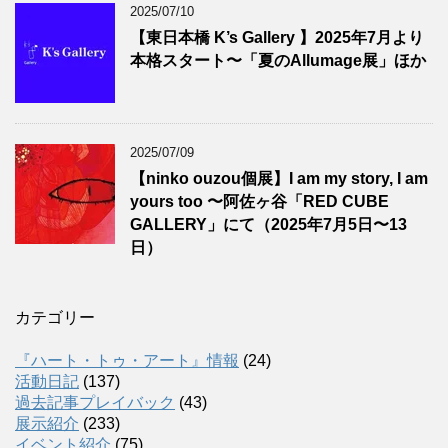
2025/07/10
【東日本橋 K’s Gallery 】2025年7月より
本格スタート〜「夏のAllumage展」ほか
2025/07/09
【ninko ouzou個展】I am my story, I am
yours too 〜阿佐ヶ谷「RED CUBE
GALLERY」にて（2025年7月5日〜13
日）
カテゴリー
『ハート・トゥ・アート』情報
(24)
活動日記
(137)
過去記事プレイバック
(43)
展示紹介
(233)
イベント紹介
(75)