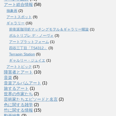
アート総合情報
(58)
抽象画
(2)
アートスポット
(9)
ギャラリー
(16)
前衛派珈琲処マッチングモヲル＆ギャラリー螺旋
(1)
ポルトリブレ デ・ノーヴォ
(3)
アートプラットフォーム
(1)
四谷三丁目「TS4312」
(3)
Terrapin Station
(5)
ギャルリー・ジュイエ
(1)
アートトピック
(17)
障害者とアート
(10)
音楽
(5)
音楽アルバムアート
(1)
旅するアート
(1)
世界の作家たち
(2)
芸術家たちエピソードと名言
(2)
色に関する雑学
(2)
竹に関する情報
(15)
動画編集
(3)