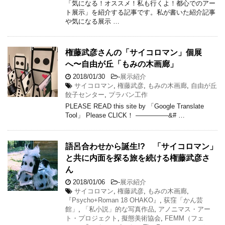
「気になる！オススメ！私も行くよ！都心でのアー
ト展示」を紹介する記事です。私が書いた紹介記事
や気になる展示 …
権藤武彦さんの「サイコロマン」個展
へ〜自由が丘「もみの木画廊」
2018/01/30
-
展示紹介
サイコロマン
,
権藤武彦
,
もみの木画廊
,
自由が丘
餃子センター
,
プラバン工作
PLEASE READ this site by 「Google Translate
Tool」 Please CLICK！ —————&# …
語呂合わせから誕生!? 「サイコロマン」
と共に内面を探る旅を続ける権藤武彦さ
ん
2018/01/06
-
展示紹介
サイコロマン
,
権藤武彦
,
もみの木画廊
,
『Psycho+Roman 18 OHAKO』
,
荻窪「かん芸
館」
,
「私小説」的な写真作品
,
アノニマス・アー
ト・プロジェクト
,
擬態美術協会
,
FEMM（フェ