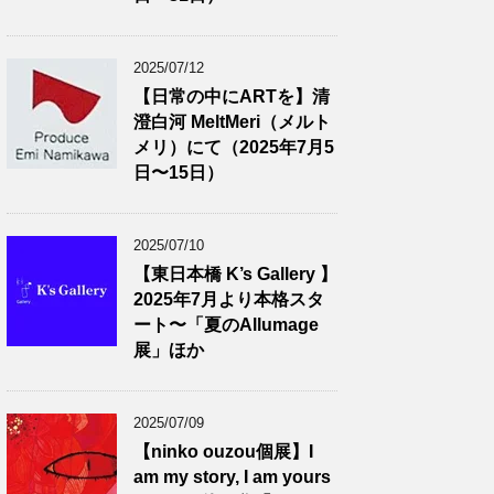
2025/07/12
【日常の中にARTを】清
澄白河 MeltMeri（メルト
メリ）にて（2025年7月5
日〜15日）
2025/07/10
【東日本橋 K’s Gallery 】
2025年7月より本格スタ
ート〜「夏のAllumage
展」ほか
2025/07/09
【ninko ouzou個展】I
am my story, I am yours