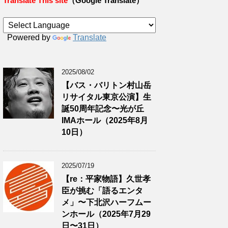
Translate This site
（Google Translate）
Powered by
Translate
2025/08/02
【バス・バリトン村山岳
リサイタル東京公演】生
誕50周年記念〜光が丘
IMAホール（2025年8月
10日）
2025/07/19
【re：平家物語】久世孝
臣が挑む「語るエンタ
メ」〜下北沢ハーフムー
ンホール（2025年7月29
日〜31日）