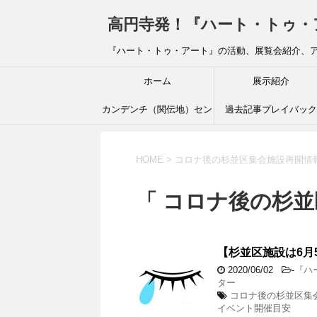
高円寺発！『ハート・トゥ・アート』ブ
『ハート・トゥ・アート』の活動、展覧会紹介、
ホーム
展示紹介
カンデンチ（関伝地）セン
過去記事プレイバック
ター
HOME
>
コロナ後の杉並区集会施設再開情
「 コロナ後の杉並
【杉並区施設は6月
2020/06/02
-
『ハ
ター
コロナ後の杉並区集
イベント開催目安