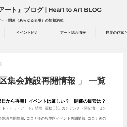
ログ | Heart to Art BLOG
アート関連（あらゆる表現）の情報満載
イベント紹介
アート総合情報
世界の作家
報
区集会施設再開情報 」 一覧
5日から再開】イベントは厳しい？ 開催の目安は？
ート・トゥ・アート』情報
,
活動日記
,
カンデンチ（関伝地）セン
会施設再開情報
,
コロナ後の杉並区イベント再開情報
,
コロナ後の