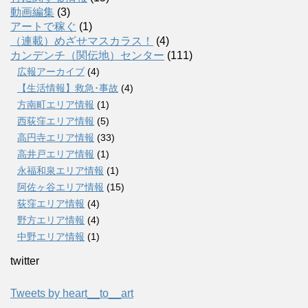
動画編集
(3)
アートで稼ぐ
(1)
（連載）めざせマスカラス！
(4)
カンデンチ（関伝地）センター
(111)
広報アーカイブ
(4)
【生活情報】救急･事故
(4)
方南町エリア情報
(1)
西荻窪エリア情報
(5)
高円寺エリア情報
(33)
高井戸エリア情報
(1)
永福和泉エリア情報
(1)
阿佐ヶ谷エリア情報
(15)
荻窪エリア情報
(4)
野方エリア情報
(4)
中野エリア情報
(1)
twitter
Tweets by heart__to__art