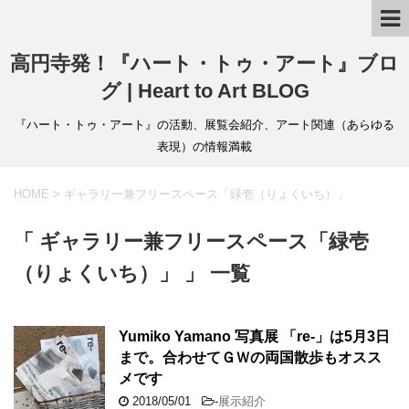
高円寺発！『ハート・トゥ・アート』ブロ
グ | Heart to Art BLOG
『ハート・トゥ・アート』の活動、展覧会紹介、アート関連（あらゆる
表現）の情報満載
HOME
>
ギャラリー兼フリースペース「緑壱（りょくいち）」
「 ギャラリー兼フリースペース「緑壱
（りょくいち）」 」 一覧
Yumiko Yamano 写真展 「re-」は5月3日
まで。合わせてＧＷの両国散歩もオスス
メです
2018/05/01
-
展示紹介