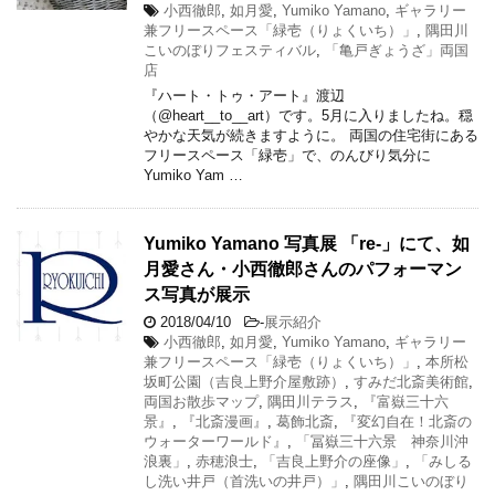
小西徹郎
,
如月愛
,
Yumiko Yamano
,
ギャラリー
兼フリースペース「緑壱（りょくいち）」
,
隅田川
こいのぼりフェスティバル
,
「亀戸ぎょうざ」両国
店
『ハート・トゥ・アート』渡辺
（@heart__to__art）です。5月に入りましたね。穏
やかな天気が続きますように。 両国の住宅街にある
フリースペース「緑壱」で、のんびり気分に
Yumiko Yam …
Yumiko Yamano 写真展 「re-」にて、如
月愛さん・小西徹郎さんのパフォーマン
ス写真が展示
2018/04/10
-
展示紹介
小西徹郎
,
如月愛
,
Yumiko Yamano
,
ギャラリー
兼フリースペース「緑壱（りょくいち）」
,
本所松
坂町公園（吉良上野介屋敷跡）
,
すみだ北斎美術館
,
両国お散歩マップ
,
隅田川テラス
,
『富嶽三十六
景』
,
『北斎漫画』
,
葛飾北斎
,
『変幻自在！北斎の
ウォーターワールド』
,
「冨嶽三十六景 神奈川沖
浪裏」
,
赤穂浪士
,
「吉良上野介の座像」
,
「みしる
し洗い井戸（首洗いの井戸）」
,
隅田川こいのぼり