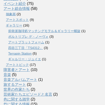
イベント紹介
(75)
アート総合情報
(58)
抽象画
(2)
アートスポット
(9)
ギャラリー
(16)
前衛派珈琲処マッチングモヲル＆ギャラリー螺旋
(1)
ポルトリブレ デ・ノーヴォ
(3)
アートプラットフォーム
(1)
四谷三丁目「TS4312」
(3)
Terrapin Station
(5)
ギャルリー・ジュイエ
(1)
アートトピック
(17)
障害者とアート
(10)
音楽
(5)
音楽アルバムアート
(1)
旅するアート
(1)
世界の作家たち
(2)
芸術家たちエピソードと名言
(2)
色に関する雑学
(2)
竹に関する情報
(15)