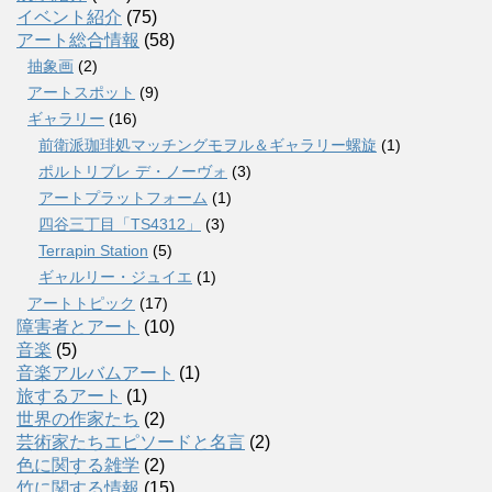
イベント紹介
(75)
アート総合情報
(58)
抽象画
(2)
アートスポット
(9)
ギャラリー
(16)
前衛派珈琲処マッチングモヲル＆ギャラリー螺旋
(1)
ポルトリブレ デ・ノーヴォ
(3)
アートプラットフォーム
(1)
四谷三丁目「TS4312」
(3)
Terrapin Station
(5)
ギャルリー・ジュイエ
(1)
アートトピック
(17)
障害者とアート
(10)
音楽
(5)
音楽アルバムアート
(1)
旅するアート
(1)
世界の作家たち
(2)
芸術家たちエピソードと名言
(2)
色に関する雑学
(2)
竹に関する情報
(15)