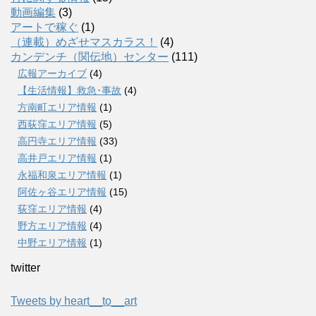
動画編集
(3)
アートで稼ぐ
(1)
（連載）めざせマスカラス！
(4)
カンデンチ（関伝地）センター
(111)
広報アーカイブ
(4)
【生活情報】救急･事故
(4)
方南町エリア情報
(1)
西荻窪エリア情報
(5)
高円寺エリア情報
(33)
高井戸エリア情報
(1)
永福和泉エリア情報
(1)
阿佐ヶ谷エリア情報
(15)
荻窪エリア情報
(4)
野方エリア情報
(4)
中野エリア情報
(1)
twitter
Tweets by heart__to__art