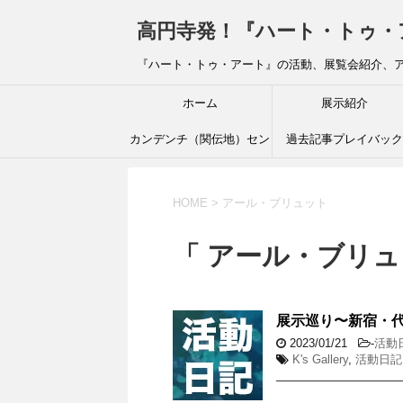
高円寺発！『ハート・トゥ・アート』ブ
『ハート・トゥ・アート』の活動、展覧会紹介、
ホーム
展示紹介
カンデンチ（関伝地）セン
過去記事プレイバック
ター
HOME
>
アール・ブリュット
「 アール・ブリュ
展示巡り〜新宿・代
2023/01/21
-
活動
K's Gallery
,
活動日記
———————————