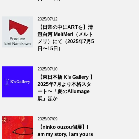
2025/07/12
【日常の中にARTを】清
澄白河 MeltMeri（メルト
メリ）にて（2025年7月5
日〜15日）
2025/07/10
【東日本橋 K’s Gallery 】
2025年7月より本格スタ
ート〜「夏のAllumage
展」ほか
2025/07/09
【ninko ouzou個展】I
am my story, I am yours