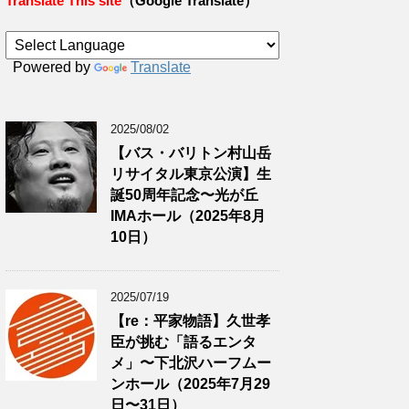
Translate This site
（Google Translate）
Powered by
Translate
2025/08/02
【バス・バリトン村山岳
リサイタル東京公演】生
誕50周年記念〜光が丘
IMAホール（2025年8月
10日）
2025/07/19
【re：平家物語】久世孝
臣が挑む「語るエンタ
メ」〜下北沢ハーフムー
ンホール（2025年7月29
日〜31日）