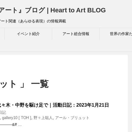
ログ | Heart to Art BLOG
アート関連（あらゆる表現）の情報満載
イベント紹介
アート総合情報
世界の作家
ット 」 一覧
々木・中野を駆け足で｜活動日記：2023年1月21日
日記
,
gallery10 [ TOH ]
,
野々上聡人
,
アール・ブリュット
———&# …