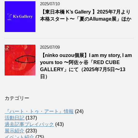
2025/07/10
【東日本橋 K’s Gallery 】2025年7月より
本格スタート〜「夏のAllumage展」ほか
2025/07/09
【ninko ouzou個展】I am my story, I am
yours too 〜阿佐ヶ谷「RED CUBE
GALLERY」にて（2025年7月5日〜13
日）
カテゴリー
『ハート・トゥ・アート』情報
(24)
活動日記
(137)
過去記事プレイバック
(43)
展示紹介
(233)
イベント紹介
(75)