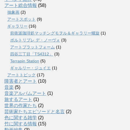
アート総合情報
(58)
抽象画
(2)
アートスポット
(9)
ギャラリー
(16)
前衛派珈琲処マッチングモヲル＆ギャラリー螺旋
(1)
ポルトリブレ デ・ノーヴォ
(3)
アートプラットフォーム
(1)
四谷三丁目「TS4312」
(3)
Terrapin Station
(5)
ギャルリー・ジュイエ
(1)
アートトピック
(17)
障害者とアート
(10)
音楽
(5)
音楽アルバムアート
(1)
旅するアート
(1)
世界の作家たち
(2)
芸術家たちエピソードと名言
(2)
色に関する雑学
(2)
竹に関する情報
(15)
動画編集
(3)