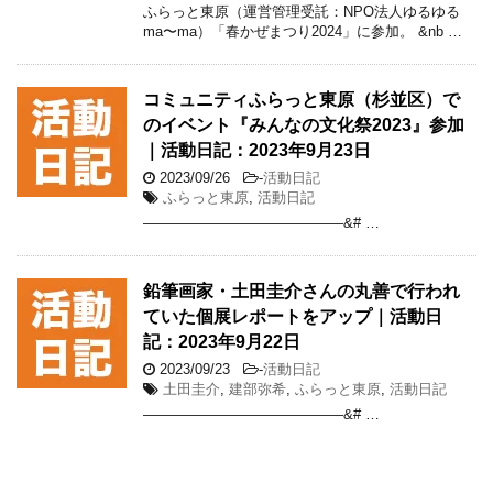
ふらっと東原（運営管理受託：NPO法人ゆるゆる
ma〜ma）「春かぜまつり2024」に参加。 &nb …
コミュニティふらっと東原（杉並区）で
のイベント『みんなの文化祭2023』参加
｜活動日記：2023年9月23日
2023/09/26
-
活動日記
ふらっと東原
,
活動日記
——————————————&# …
鉛筆画家・土田圭介さんの丸善で行われ
ていた個展レポートをアップ｜活動日
記：2023年9月22日
2023/09/23
-
活動日記
土田圭介
,
建部弥希
,
ふらっと東原
,
活動日記
——————————————&# …