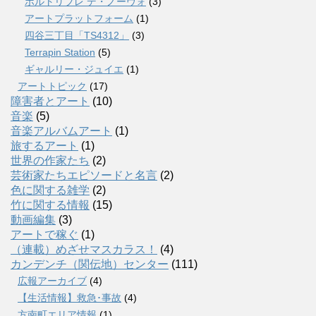
ポルトリブレ デ・ノーヴォ
(3)
アートプラットフォーム
(1)
四谷三丁目「TS4312」
(3)
Terrapin Station
(5)
ギャルリー・ジュイエ
(1)
アートトピック
(17)
障害者とアート
(10)
音楽
(5)
音楽アルバムアート
(1)
旅するアート
(1)
世界の作家たち
(2)
芸術家たちエピソードと名言
(2)
色に関する雑学
(2)
竹に関する情報
(15)
動画編集
(3)
アートで稼ぐ
(1)
（連載）めざせマスカラス！
(4)
カンデンチ（関伝地）センター
(111)
広報アーカイブ
(4)
【生活情報】救急･事故
(4)
方南町エリア情報
(1)