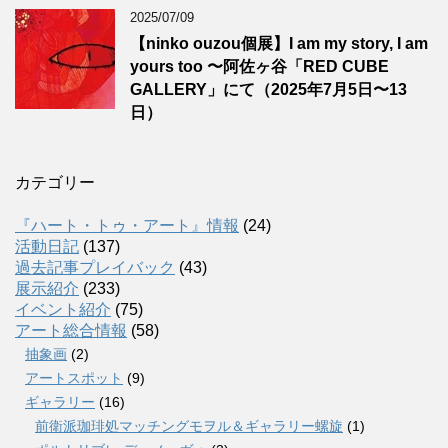
2025/07/09
【ninko ouzou個展】I am my story, I am
yours too 〜阿佐ヶ谷「RED CUBE
GALLERY」にて（2025年7月5日〜13
日）
カテゴリー
『ハート・トゥ・アート』情報
(24)
活動日記
(137)
過去記事プレイバック
(43)
展示紹介
(233)
イベント紹介
(75)
アート総合情報
(58)
抽象画
(2)
アートスポット
(9)
ギャラリー
(16)
前衛派珈琲処マッチングモヲル＆ギャラリー螺旋
(1)