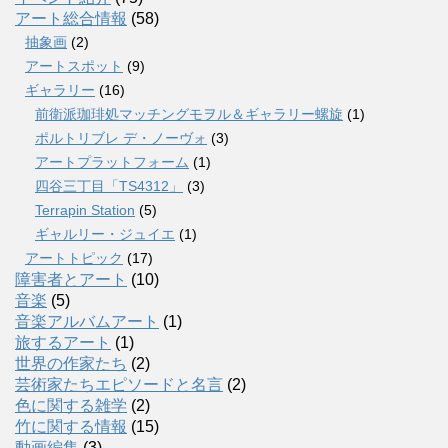
アート総合情報
(58)
抽象画
(2)
アートスポット
(9)
ギャラリー
(16)
前衛派珈琲処マッチングモヲル＆ギャラリー螺旋
(1)
ポルトリブレ デ・ノーヴォ
(3)
アートプラットフォーム
(1)
四谷三丁目「TS4312」
(3)
Terrapin Station
(5)
ギャルリー・ジュイエ
(1)
アートトピック
(17)
障害者とアート
(10)
音楽
(5)
音楽アルバムアート
(1)
旅するアート
(1)
世界の作家たち
(2)
芸術家たちエピソードと名言
(2)
色に関する雑学
(2)
竹に関する情報
(15)
動画編集
(3)