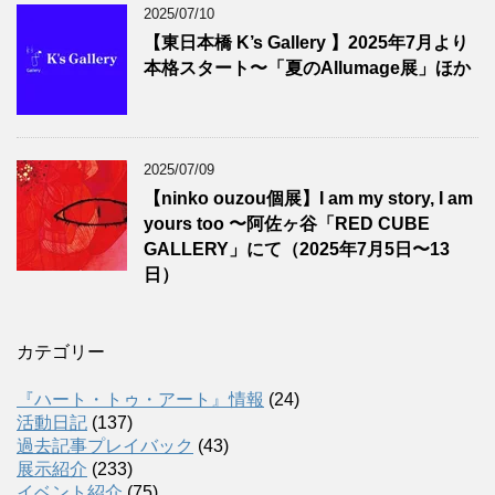
2025/07/10
【東日本橋 K’s Gallery 】2025年7月より
本格スタート〜「夏のAllumage展」ほか
2025/07/09
【ninko ouzou個展】I am my story, I am
yours too 〜阿佐ヶ谷「RED CUBE
GALLERY」にて（2025年7月5日〜13
日）
カテゴリー
『ハート・トゥ・アート』情報
(24)
活動日記
(137)
過去記事プレイバック
(43)
展示紹介
(233)
イベント紹介
(75)