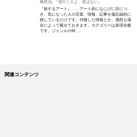
橋悠治
,
『道行く人よ、道はない』
『旅するアート』……アート的になにげに目につ
き、気になった人の言葉、情報、記事を備忘録的に
残しているだけです。付随した情報とか、感想も場
合によって載せておきます。カテゴリーは表現全般
です。ジャンルや時 …
関連コンテンツ