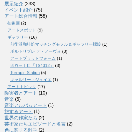
展示紹介
(233)
イベント紹介
(75)
アート総合情報
(58)
抽象画
(2)
アートスポット
(9)
ギャラリー
(16)
前衛派珈琲処マッチングモヲル＆ギャラリー螺旋
(1)
ポルトリブレ デ・ノーヴォ
(3)
アートプラットフォーム
(1)
四谷三丁目「TS4312」
(3)
Terrapin Station
(5)
ギャルリー・ジュイエ
(1)
アートトピック
(17)
障害者とアート
(10)
音楽
(5)
音楽アルバムアート
(1)
旅するアート
(1)
世界の作家たち
(2)
芸術家たちエピソードと名言
(2)
色に関する雑学
(2)