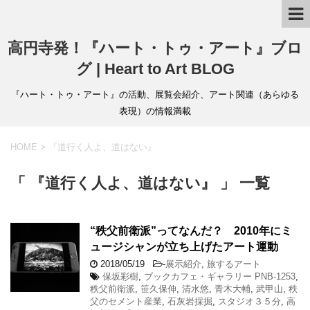
高円寺発！『ハート・トゥ・アート』ブロ
グ | Heart to Art BLOG
『ハート・トゥ・アート』の活動、展覧会紹介、アート関連（あらゆる
表現）の情報満載
HOME
>
『道行く人よ、道はない』
「 『道行く人よ、道はない』 」 一覧
“秩父前衛派”ってなんだ？ 2010年にミ
ュージシャンが立ち上げたアート運動
2018/05/19
-
展示紹介
,
旅するアート
保坂彩樹
,
ブックカフェ・ギャラリー PNB-1253
,
秩父前衛派
,
笹久保伸
,
清水悠
,
青木大輔
,
武甲山
,
秩
父のセメント産業
,
石灰岩採掘
,
スタジオ３５分
,
高