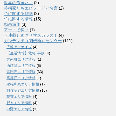
世界の作家たち
(2)
芸術家たちエピソードと名言
(2)
色に関する雑学
(2)
竹に関する情報
(15)
動画編集
(3)
アートで稼ぐ
(1)
（連載）めざせマスカラス！
(4)
カンデンチ（関伝地）センター
(111)
広報アーカイブ
(4)
【生活情報】救急･事故
(4)
方南町エリア情報
(1)
西荻窪エリア情報
(5)
高円寺エリア情報
(33)
高井戸エリア情報
(1)
永福和泉エリア情報
(1)
阿佐ヶ谷エリア情報
(15)
荻窪エリア情報
(4)
野方エリア情報
(4)
中野エリア情報
(1)