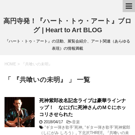
高円寺発！『ハート・トゥ・アート』ブロ
グ | Heart to Art BLOG
『ハート・トゥ・アート』の活動、展覧会紹介、アート関連（あらゆる
表現）の情報満載
HOME
>
『共喰いの未明』
「 『共喰いの未明』 」 一覧
死神紫郎改名記念ライブは豪華ラインナ
ップ！ なにげに死神さんのＭＣにホッ
コリさせられた
2018/04/17
-
音楽
“ギター弾き歌手”死神
,
“ギター弾き歌手”死神紫郎
（しにがみ しろう）
,
下北沢THREE
,
『共喰いの未