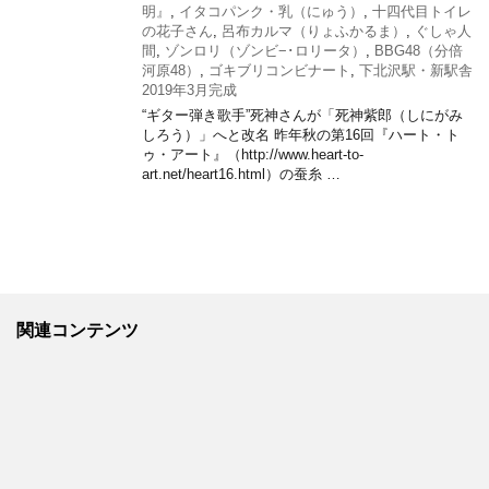
明』
,
イタコパンク・乳（にゅう）
,
十四代目トイレ
の花子さん
,
呂布カルマ（りょふかるま）
,
ぐしゃ人
間
,
ゾンロリ（ゾンビ−･ロリータ）
,
BBG48（分倍
河原48）
,
ゴキブリコンビナート
,
下北沢駅・新駅舎
2019年3月完成
“ギター弾き歌手”死神さんが「死神紫郎（しにがみ
しろう）」へと改名 昨年秋の第16回『ハート・ト
ゥ・アート』（http://www.heart-to-
art.net/heart16.html）の蚕糸 …
関連コンテンツ