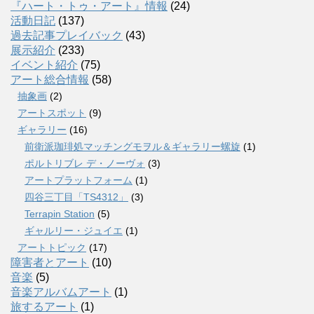
『ハート・トゥ・アート』情報
(24)
活動日記
(137)
過去記事プレイバック
(43)
展示紹介
(233)
イベント紹介
(75)
アート総合情報
(58)
抽象画
(2)
アートスポット
(9)
ギャラリー
(16)
前衛派珈琲処マッチングモヲル＆ギャラリー螺旋
(1)
ポルトリブレ デ・ノーヴォ
(3)
アートプラットフォーム
(1)
四谷三丁目「TS4312」
(3)
Terrapin Station
(5)
ギャルリー・ジュイエ
(1)
アートトピック
(17)
障害者とアート
(10)
音楽
(5)
音楽アルバムアート
(1)
旅するアート
(1)