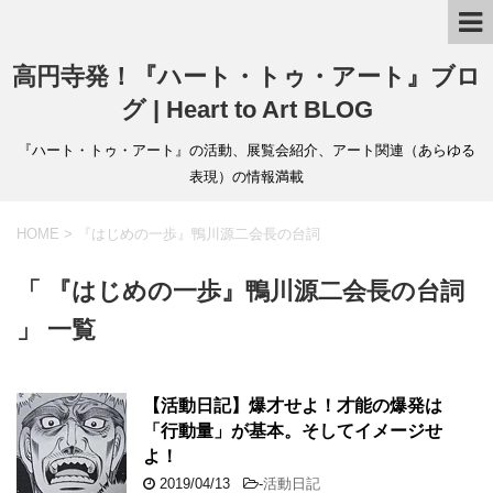
高円寺発！『ハート・トゥ・アート』ブロ
グ | Heart to Art BLOG
『ハート・トゥ・アート』の活動、展覧会紹介、アート関連（あらゆる
表現）の情報満載
HOME
>
『はじめの一歩』鴨川源二会長の台詞
「 『はじめの一歩』鴨川源二会長の台詞
」 一覧
【活動日記】爆才せよ！才能の爆発は
「行動量」が基本。そしてイメージせ
よ！
2019/04/13
-
活動日記