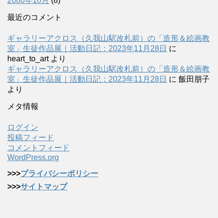
2000年10月
(8)
最近のコメント
ギャラリーアクロス（久我山駅改札前）の「造形＆絵画教
室」生徒作品展｜活動日記：2023年11月28日
に
heart_to_art
より
ギャラリーアクロス（久我山駅改札前）の「造形＆絵画教
室」生徒作品展｜活動日記：2023年11月28日
に
飯田朋子
より
メタ情報
ログイン
投稿フィード
コメントフィード
WordPress.org
>>>
プライバシーポリシー
>>>
サイトマップ