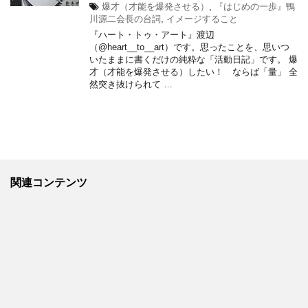
爆才（才能を爆発させる）
,
『はじめの一歩』鴨
川源二会長の台詞
,
イメージすること
『ハート・トゥ・アート』渡辺
（@heart__to__art）です。思ったことを、思いつ
いたままに書くだけの純粋な「活動日記」です。 爆
才（才能を爆発させる）したい！ ならば「量」 全
然突き抜けられて …
関連コンテンツ