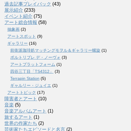
過去記事プレイバック
(43)
展示紹介
(233)
イベント紹介
(75)
アート総合情報
(58)
抽象画
(2)
アートスポット
(9)
ギャラリー
(16)
前衛派珈琲処マッチングモヲル＆ギャラリー螺旋
(1)
ポルトリブレ デ・ノーヴォ
(3)
アートプラットフォーム
(1)
四谷三丁目「TS4312」
(3)
Terrapin Station
(5)
ギャルリー・ジュイエ
(1)
アートトピック
(17)
障害者とアート
(10)
音楽
(5)
音楽アルバムアート
(1)
旅するアート
(1)
世界の作家たち
(2)
芸術家たちエピソードと名言
(2)