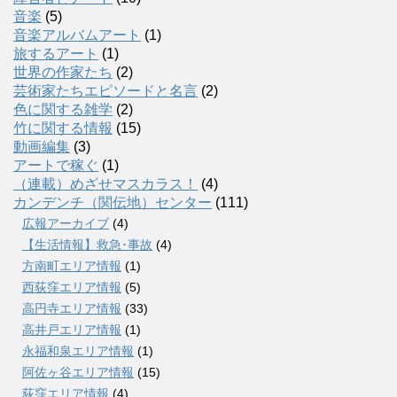
音楽
(5)
音楽アルバムアート
(1)
旅するアート
(1)
世界の作家たち
(2)
芸術家たちエピソードと名言
(2)
色に関する雑学
(2)
竹に関する情報
(15)
動画編集
(3)
アートで稼ぐ
(1)
（連載）めざせマスカラス！
(4)
カンデンチ（関伝地）センター
(111)
広報アーカイブ
(4)
【生活情報】救急･事故
(4)
方南町エリア情報
(1)
西荻窪エリア情報
(5)
高円寺エリア情報
(33)
高井戸エリア情報
(1)
永福和泉エリア情報
(1)
阿佐ヶ谷エリア情報
(15)
荻窪エリア情報
(4)