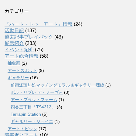
カテゴリー
『ハート・トゥ・アート』情報
(24)
活動日記
(137)
過去記事プレイバック
(43)
展示紹介
(233)
イベント紹介
(75)
アート総合情報
(58)
抽象画
(2)
アートスポット
(9)
ギャラリー
(16)
前衛派珈琲処マッチングモヲル＆ギャラリー螺旋
(1)
ポルトリブレ デ・ノーヴォ
(3)
アートプラットフォーム
(1)
四谷三丁目「TS4312」
(3)
Terrapin Station
(5)
ギャルリー・ジュイエ
(1)
アートトピック
(17)
障害者とアート
(10)