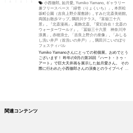
小西徹郎
,
如月愛
,
Yumiko Yamano
,
ギャラリー
兼フリースペース「緑壱（りょくいち）」
,
本所松
坂町公園（吉良上野介屋敷跡）
,
すみだ北斎美術館
,
両国お散歩マップ
,
隅田川テラス
,
『富嶽三十六
景』
,
『北斎漫画』
,
葛飾北斎
,
『変幻自在！北斎の
ウォーターワールド』
,
「冨嶽三十六景 神奈川沖
浪裏」
,
赤穂浪士
,
「吉良上野介の座像」
,
「みしる
し洗い井戸（首洗いの井戸）」
,
隅田川こいのぼり
フェスティバル
Yumiko Yamanoさんにとっての初個展。おめでとう
ございます！ 昨年の9月の第16回『ハート・トゥ・
アート』で巨大天井画を展示した如月愛さん。 その
際に行われた小西徹郎さんの演奏とのライブペイ …
関連コンテンツ