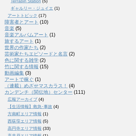
Terrapin Station
(5)
ギャルリー・ジュイエ
(1)
アートトピック
(17)
障害者とアート
(10)
音楽
(5)
音楽アルバムアート
(1)
旅するアート
(1)
世界の作家たち
(2)
芸術家たちエピソードと名言
(2)
色に関する雑学
(2)
竹に関する情報
(15)
動画編集
(3)
アートで稼ぐ
(1)
（連載）めざせマスカラス！
(4)
カンデンチ（関伝地）センター
(111)
広報アーカイブ
(4)
【生活情報】救急･事故
(4)
方南町エリア情報
(1)
西荻窪エリア情報
(5)
高円寺エリア情報
(33)
高井戸エリア情報
(1)