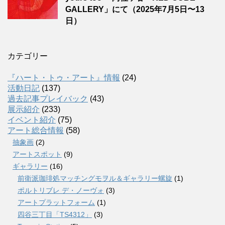
GALLERY」にて（2025年7月5日〜13
日）
カテゴリー
『ハート・トゥ・アート』情報
(24)
活動日記
(137)
過去記事プレイバック
(43)
展示紹介
(233)
イベント紹介
(75)
アート総合情報
(58)
抽象画
(2)
アートスポット
(9)
ギャラリー
(16)
前衛派珈琲処マッチングモヲル＆ギャラリー螺旋
(1)
ポルトリブレ デ・ノーヴォ
(3)
アートプラットフォーム
(1)
四谷三丁目「TS4312」
(3)