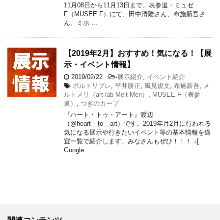
11月08日から11月13日まで、表参道・ミュゼ
F（MUSEE F）にて、田中清隆さん、布施新吾さ
ん、ミホ …
【2019年2月】おすすめ！気になる！【展
示・イベント情報】
2019/02/22
-
展示紹介
,
イベント紹介
ポルトリブレ
,
平井勝正
,
風見規文
,
布施新吾
,
メ
ルトメリ（art lab Melt Meri）
,
MUSEE F（表参
道）
,
つぎのカーブ
『ハート・トゥ・アート』渡辺
（@heart__to__art）です。2019年月2月に行われる
気になる展示や行きたいイベント等の基本情報を適
宜一覧で紹介します。みなさんもぜひ！！！ ↓[
Google …