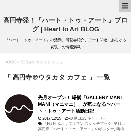
高円寺発！『ハート・トゥ・アート』ブロ
グ | Heart to Art BLOG
『ハート・トゥ・アート』の活動、展覧会紹介、アート関連（あらゆる
表現）の情報満載
HOME
>
高円寺＠ウタカタ カフェ
「 高円寺＠ウタカタ カフェ 」 一覧
先月オープン！ 曙橋「GALLERY MANI
MANI（マニマニ）」が気になる〜ハー
ト・トゥ・アート活動日記
2017/12/15
-
活動日記
,
ギャラリー
「Na-Ni-Ka」
,
マルマン スケッチブック
,
第11回
高円寺『ハート・トゥ・アート』のポスター
,
曙橋