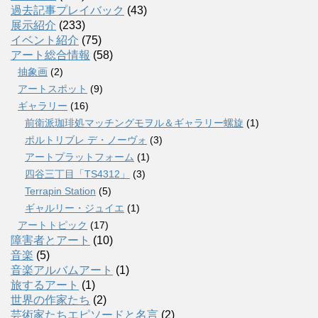
過去記事プレイバック
(43)
展示紹介
(233)
イベント紹介
(75)
アート総合情報
(58)
抽象画
(2)
アートスポット
(9)
ギャラリー
(16)
前衛派珈琲処マッチングモヲル＆ギャラリー螺旋
(1)
ポルトリブレ デ・ノーヴォ
(3)
アートプラットフォーム
(1)
四谷三丁目「TS4312」
(3)
Terrapin Station
(5)
ギャルリー・ジュイエ
(1)
アートトピック
(17)
障害者とアート
(10)
音楽
(5)
音楽アルバムアート
(1)
旅するアート
(1)
世界の作家たち
(2)
芸術家たちエピソードと名言
(2)