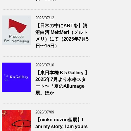
2025/07/12
【日常の中にARTを】清
澄白河 MeltMeri（メルト
メリ）にて（2025年7月5
日〜15日）
2025/07/10
【東日本橋 K’s Gallery 】
2025年7月より本格スタ
ート〜「夏のAllumage
展」ほか
2025/07/09
【ninko ouzou個展】I
am my story, I am yours