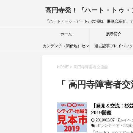
高円寺発！『ハート・トゥ・アート』ブ
『ハート・トゥ・アート』の活動、展覧会紹介、
ホーム
展示紹介
カンデンチ（関伝地）セン
過去記事プレイバック
ター
HOME
>
高円寺障害者交流館
「 高円寺障害者交
【発見＆交流！杉並
2019開催
2019/02/07
-
イベ
ボランティア・地域
『ハート・トゥ・アート』渡