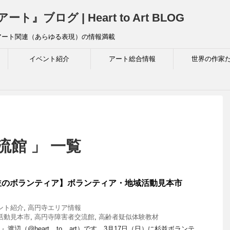
ログ | Heart to Art BLOG
アート関連（あらゆる表現）の情報満載
イベント紹介
アート総合情報
世界の作家
流館 」 一覧
のボランティア】ボランティア・地域活動見本市
ント紹介
,
高円寺エリア情報
活動見本市
,
高円寺障害者交流館
,
高齢者疑似体験教材
辺（@heart__to__art）です。3月17日（日）に杉並ボランテ