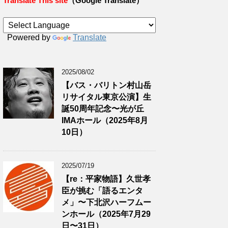
Translate This site
（Google Translate）
Powered by
Translate
2025/08/02
【バス・バリトン村山岳
リサイタル東京公演】生
誕50周年記念〜光が丘
IMAホール（2025年8月
10日）
2025/07/19
【re：平家物語】久世孝
臣が挑む「語るエンタ
メ」〜下北沢ハーフムー
ンホール（2025年7月29
日〜31日）