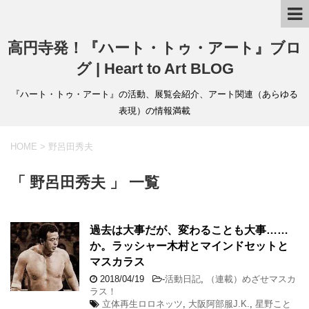
高円寺発！『ハート・トゥ・アート』ブロ
グ | Heart to Art BLOG
『ハート・トゥ・アート』の活動、展覧会紹介、アート関連（あらゆる
表現）の情報満載
HOME
>
野呂田秀夫
「 野呂田秀夫 」 一覧
過去は大事だが、変わることも大事……
か。ラッシャー木村とマインドセットと
マスカラス
2018/04/19
-
活動日記
,
（連載）めざせマスカ
ラス！
立体再生ロロネッツ
,
大阪阿部服J.K.
,
星野こと