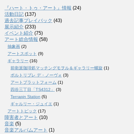
『ハート・トゥ・アート』情報
(24)
活動日記
(137)
過去記事プレイバック
(43)
展示紹介
(233)
イベント紹介
(75)
アート総合情報
(58)
抽象画
(2)
アートスポット
(9)
ギャラリー
(16)
前衛派珈琲処マッチングモヲル＆ギャラリー螺旋
(1)
ポルトリブレ デ・ノーヴォ
(3)
アートプラットフォーム
(1)
四谷三丁目「TS4312」
(3)
Terrapin Station
(5)
ギャルリー・ジュイエ
(1)
アートトピック
(17)
障害者とアート
(10)
音楽
(5)
音楽アルバムアート
(1)