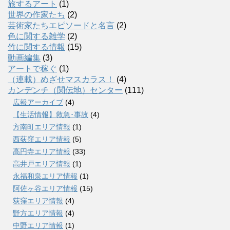
旅するアート
(1)
世界の作家たち
(2)
芸術家たちエピソードと名言
(2)
色に関する雑学
(2)
竹に関する情報
(15)
動画編集
(3)
アートで稼ぐ
(1)
（連載）めざせマスカラス！
(4)
カンデンチ（関伝地）センター
(111)
広報アーカイブ
(4)
【生活情報】救急･事故
(4)
方南町エリア情報
(1)
西荻窪エリア情報
(5)
高円寺エリア情報
(33)
高井戸エリア情報
(1)
永福和泉エリア情報
(1)
阿佐ヶ谷エリア情報
(15)
荻窪エリア情報
(4)
野方エリア情報
(4)
中野エリア情報
(1)