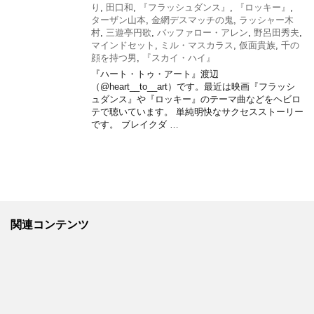
り
,
田口和
,
『フラッシュダンス』
,
『ロッキー』
,
ターザン山本
,
金網デスマッチの鬼
,
ラッシャー木
村
,
三遊亭円歌
,
バッファロー・アレン
,
野呂田秀夫
,
マインドセット
,
ミル・マスカラス
,
仮面貴族
,
千の
顔を持つ男
,
『スカイ・ハイ』
『ハート・トゥ・アート』渡辺
（@heart__to__art）です。最近は映画『フラッシ
ュダンス』や『ロッキー』のテーマ曲などをヘビロ
テで聴いています。 単純明快なサクセスストーリー
です。 ブレイクダ …
関連コンテンツ