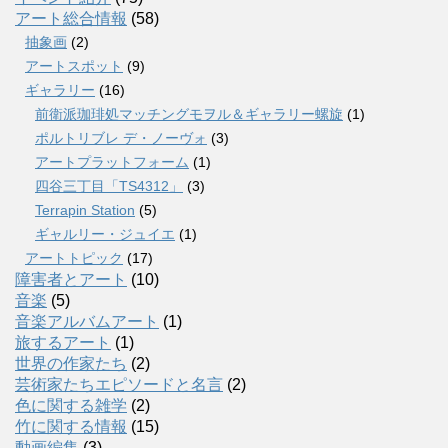
アート総合情報
(58)
抽象画
(2)
アートスポット
(9)
ギャラリー
(16)
前衛派珈琲処マッチングモヲル＆ギャラリー螺旋
(1)
ポルトリブレ デ・ノーヴォ
(3)
アートプラットフォーム
(1)
四谷三丁目「TS4312」
(3)
Terrapin Station
(5)
ギャルリー・ジュイエ
(1)
アートトピック
(17)
障害者とアート
(10)
音楽
(5)
音楽アルバムアート
(1)
旅するアート
(1)
世界の作家たち
(2)
芸術家たちエピソードと名言
(2)
色に関する雑学
(2)
竹に関する情報
(15)
動画編集
(3)