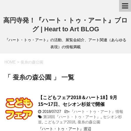
高円寺発！『ハート・トゥ・アート』ブロ
グ | Heart to Art BLOG
『ハート・トゥ・アート』の活動、展覧会紹介、アート関連（あらゆる
表現）の情報満載
HOME
>
蚕糸の森公園
「 蚕糸の森公園 」 一覧
【こどもフェア2018＆ハート18】9月
15〜17日、セシオン杉並で開催
2018/07/27
-
『ハート・トゥ・アート』情報
第18回『ハート・トゥ・アート』
,
セシオン杉
並
,
こどもフェア2018
,
蚕糸の森公園
『ハート・トゥ・アート』渡辺