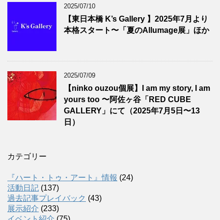
2025/07/10
【東日本橋 K’s Gallery 】2025年7月より
本格スタート〜「夏のAllumage展」ほか
2025/07/09
【ninko ouzou個展】I am my story, I am
yours too 〜阿佐ヶ谷「RED CUBE
GALLERY」にて（2025年7月5日〜13
日）
カテゴリー
『ハート・トゥ・アート』情報
(24)
活動日記
(137)
過去記事プレイバック
(43)
展示紹介
(233)
イベント紹介
(75)