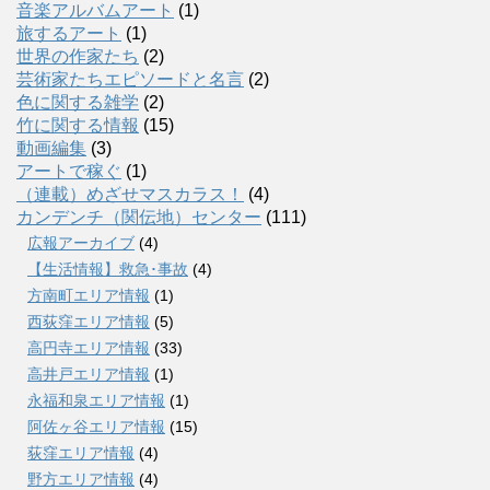
音楽アルバムアート
(1)
旅するアート
(1)
世界の作家たち
(2)
芸術家たちエピソードと名言
(2)
色に関する雑学
(2)
竹に関する情報
(15)
動画編集
(3)
アートで稼ぐ
(1)
（連載）めざせマスカラス！
(4)
カンデンチ（関伝地）センター
(111)
広報アーカイブ
(4)
【生活情報】救急･事故
(4)
方南町エリア情報
(1)
西荻窪エリア情報
(5)
高円寺エリア情報
(33)
高井戸エリア情報
(1)
永福和泉エリア情報
(1)
阿佐ヶ谷エリア情報
(15)
荻窪エリア情報
(4)
野方エリア情報
(4)