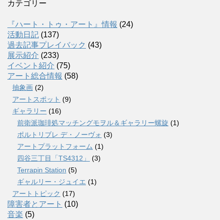
カテゴリー
『ハート・トゥ・アート』情報
(24)
活動日記
(137)
過去記事プレイバック
(43)
展示紹介
(233)
イベント紹介
(75)
アート総合情報
(58)
抽象画
(2)
アートスポット
(9)
ギャラリー
(16)
前衛派珈琲処マッチングモヲル＆ギャラリー螺旋
(1)
ポルトリブレ デ・ノーヴォ
(3)
アートプラットフォーム
(1)
四谷三丁目「TS4312」
(3)
Terrapin Station
(5)
ギャルリー・ジュイエ
(1)
アートトピック
(17)
障害者とアート
(10)
音楽
(5)