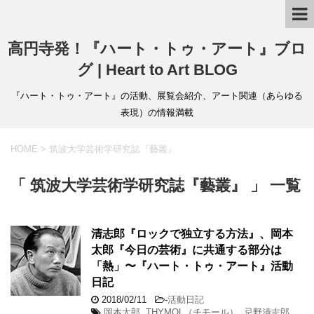
高円寺発！『ハート・トゥ・アート』ブロ
グ | Heart to Art BLOG
『ハート・トゥ・アート』の活動、展覧会紹介、アート関連（あらゆる
表現）の情報満載
HOME
>
筑波大学芸術学研究誌『藝叢』
「 筑波大学芸術学研究誌『藝叢』 」 一覧
清志郎『ロックで独立する方法』、岡本
太郎『今日の芸術』に共通する部分は
「熱」〜『ハート・トゥ・アート』活動
日記
2018/02/11
-
活動日記
岡本太郎
,
THYMOL（チモール）
,
忌野清志郎
,