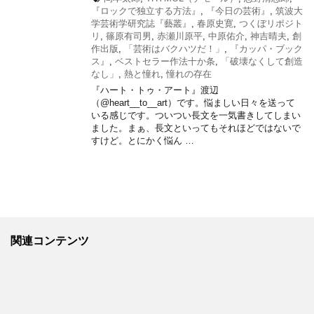
『ロックで独立する方法』
,
『今日の芸術』
,
筑波大
学芸術学研究誌『藝叢』
,
春原史寛
,
つくぼリポジト
リ
,
篠原有司男
,
赤瀬川原平
,
中原佑介
,
神吉晴夫
,
創
作出版
,
「芸術はバクハツだ！」
,
『カッパ・ブック
ス』
,
ベストセラー作法十か条
,
「破壊なくして創造
なし」
,
熱と憧れ
,
憧れの存在
『ハート・トゥ・アート』渡辺
（@heart__to__art）です。悩ましい日々を送って
いる感じです。ついつい長文を一気書きしてしまい
ました。まぁ、長文といってもそれほどではないで
すけど。とにかく悩ん …
関連コンテンツ