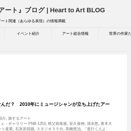
ログ | Heart to Art BLOG
アート関連（あらゆる表現）の情報満載
イベント紹介
アート総合情報
世界の作家
なんだ？ 2010年にミュージシャンが立ち上げたアー
紹介
,
旅するアート
・ギャラリー PNB-1253
,
秩父前衛派
,
笹久保伸
,
清水悠
,
青木大
ント産業
,
石灰岩採掘
,
スタジオ３５分
,
高橋悠治
,
『道行く人よ、