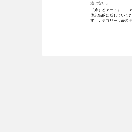
道はない』
『旅するアート』……
備忘録的に残している
す。カテゴリーは表現全