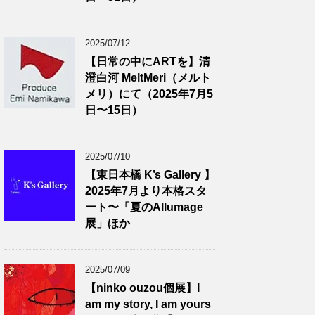
2025/07/12
【日常の中にARTを】清
澄白河 MeltMeri（メルト
メリ）にて（2025年7月5
日〜15日）
2025/07/10
【東日本橋 K’s Gallery 】
2025年7月より本格スタ
ート〜「夏のAllumage
展」ほか
2025/07/09
【ninko ouzou個展】I
am my story, I am yours