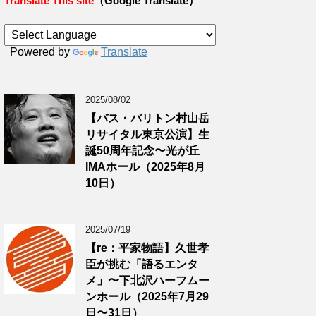
Translate This site
（Google Translate）
Powered by
Translate
2025/08/02
【バス・バリトン村山岳
リサイタル東京公演】生
誕50周年記念〜光が丘
IMAホール（2025年8月
10日）
2025/07/19
【re：平家物語】久世孝
臣が挑む「語るエンタ
メ」〜下北沢ハーフムー
ンホール（2025年7月29
日〜31日）