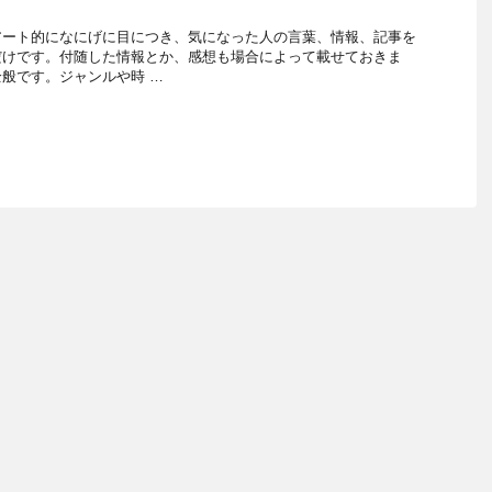
アート的になにげに目につき、気になった人の言葉、情報、記事を
だけです。付随した情報とか、感想も場合によって載せておきま
般です。ジャンルや時 …