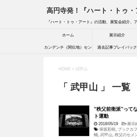
高円寺発！『ハート・トゥ・アート』ブ
『ハート・トゥ・アート』の活動、展覧会紹介、
ホーム
展示紹介
カンデンチ（関伝地）セン
過去記事プレイバック
ター
HOME
>
武甲山
「 武甲山 」 一覧
“秩父前衛派”って
ト運動
2018/05/19
-
展示
保坂彩樹
,
ブックカフェ
輔
,
武甲山
,
秩父のセメ