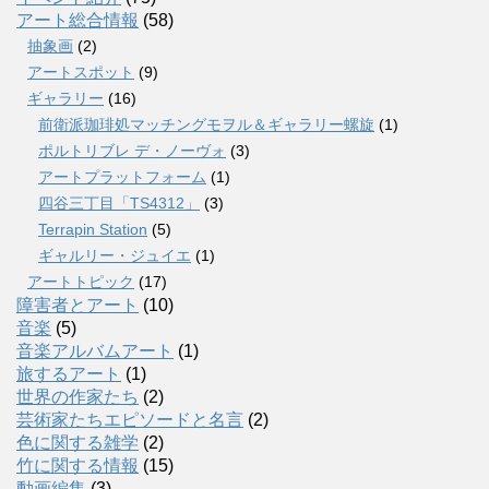
アート総合情報
(58)
抽象画
(2)
アートスポット
(9)
ギャラリー
(16)
前衛派珈琲処マッチングモヲル＆ギャラリー螺旋
(1)
ポルトリブレ デ・ノーヴォ
(3)
アートプラットフォーム
(1)
四谷三丁目「TS4312」
(3)
Terrapin Station
(5)
ギャルリー・ジュイエ
(1)
アートトピック
(17)
障害者とアート
(10)
音楽
(5)
音楽アルバムアート
(1)
旅するアート
(1)
世界の作家たち
(2)
芸術家たちエピソードと名言
(2)
色に関する雑学
(2)
竹に関する情報
(15)
動画編集
(3)