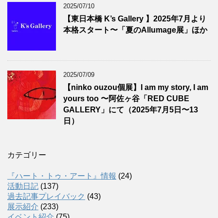
2025/07/10
【東日本橋 K’s Gallery 】2025年7月より
本格スタート〜「夏のAllumage展」ほか
2025/07/09
【ninko ouzou個展】I am my story, I am
yours too 〜阿佐ヶ谷「RED CUBE
GALLERY」にて（2025年7月5日〜13
日）
カテゴリー
『ハート・トゥ・アート』情報
(24)
活動日記
(137)
過去記事プレイバック
(43)
展示紹介
(233)
イベント紹介
(75)