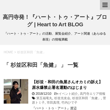
高円寺発！『ハート・トゥ・アート』ブロ
グ | Heart to Art BLOG
『ハート・トゥ・アート』の活動、展覧会紹介、アート関連（あらゆる
表現）の情報満載
HOME
>
杉並区和田「魚健」
「 杉並区和田「魚健」 」 一覧
【杉並・和田の魚屋さんオカミの訴え】
原水爆禁止署名運動のはじまり
2018/12/10
-
イベント紹介
,
高円寺エリア情報
第五福竜丸
,
杉並光友会
,
杉並区和田「魚健」
,
菅
原トミ子
,
市田真理
,
竹内ひで子
『ハート・トゥ・アート』渡辺