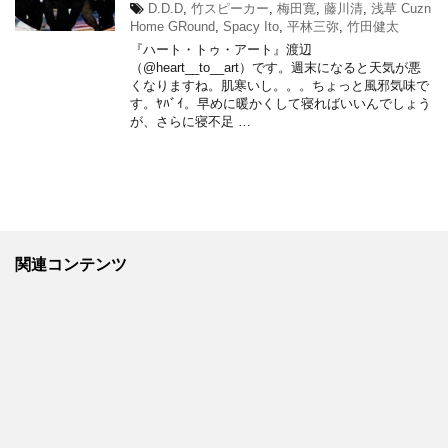
D.D.D
,
竹スピーカー
,
梅田寛
,
藤川清
,
浅草 Cuzn
Home GRound
,
Spacy Ito
,
平林三弥
,
竹田健太
『ハート・トゥ・アート』渡辺
（@heart__to__art）です。週末になると天気が悪
くなりますね。肌寒いし。。。ちょっと風邪気味で
す。ﾔﾊﾞｲ。早めに暖かくして寝ればいいんでしょう
が、さらに寝不足 …
関連コンテンツ