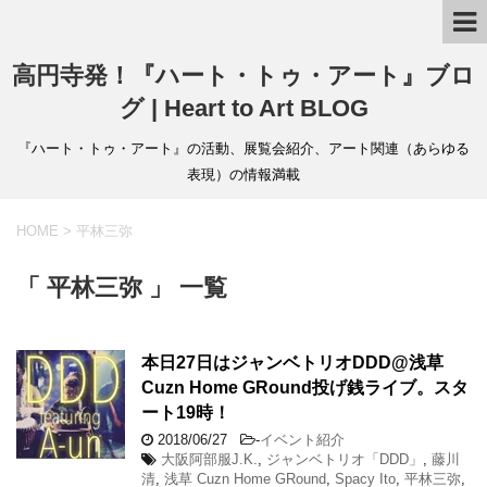
高円寺発！『ハート・トゥ・アート』ブロ
グ | Heart to Art BLOG
『ハート・トゥ・アート』の活動、展覧会紹介、アート関連（あらゆる
表現）の情報満載
HOME
>
平林三弥
「 平林三弥 」 一覧
本日27日はジャンベトリオDDD@浅草
Cuzn Home GRound投げ銭ライブ。スタ
ート19時！
2018/06/27
-
イベント紹介
大阪阿部服J.K.
,
ジャンベトリオ「DDD」
,
藤川
清
,
浅草 Cuzn Home GRound
,
Spacy Ito
,
平林三弥
,