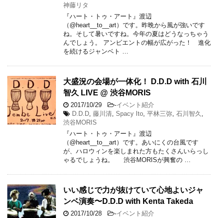
神藤リタ
『ハート・トゥ・アート』渡辺
（@heart__to__art）です。昨晩から風が強いです
ね。そして暑いですね。今年の夏はどうなっちゃう
んでしょう。 アンビエントの幅が広がった！ 進化
を続けるジャンベト …
大盛況の会場が一体化！ D.D.D with 石川
智久 LIVE @ 渋谷MORIS
2017/10/29
-
イベント紹介
D.D.D
,
藤川清
,
Spacy Ito
,
平林三弥
,
石川智久
,
渋谷MORIS
『ハート・トゥ・アート』渡辺
（@heart__to__art）です。あいにくの台風です
が、ハロウィンを楽しまれた方もたくさんいらっし
ゃるでしょうね。 渋谷MORISが興奮の …
いい感じで力が抜けていて心地よいジャ
ンベ演奏〜D.D.D with Kenta Takeda
2017/10/28
-
イベント紹介