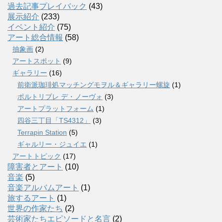
過去記事プレイバック
(43)
展示紹介
(233)
イベント紹介
(75)
アート総合情報
(58)
抽象画
(2)
アートスポット
(9)
ギャラリー
(16)
前衛派珈琲処マッチングモヲル＆ギャラリー螺旋
(1)
ポルトリブレ デ・ノーヴォ
(3)
アートプラットフォーム
(1)
四谷三丁目「TS4312」
(3)
Terrapin Station
(5)
ギャルリー・ジュイエ
(1)
アートトピック
(17)
障害者とアート
(10)
音楽
(5)
音楽アルバムアート
(1)
旅するアート
(1)
世界の作家たち
(2)
芸術家たちエピソードと名言
(2)