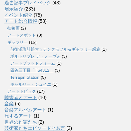
過去記事プレイバック
(43)
展示紹介
(233)
イベント紹介
(75)
アート総合情報
(58)
抽象画
(2)
アートスポット
(9)
ギャラリー
(16)
前衛派珈琲処マッチングモヲル＆ギャラリー螺旋
(1)
ポルトリブレ デ・ノーヴォ
(3)
アートプラットフォーム
(1)
四谷三丁目「TS4312」
(3)
Terrapin Station
(5)
ギャルリー・ジュイエ
(1)
アートトピック
(17)
障害者とアート
(10)
音楽
(5)
音楽アルバムアート
(1)
旅するアート
(1)
世界の作家たち
(2)
芸術家たちエピソードと名言
(2)