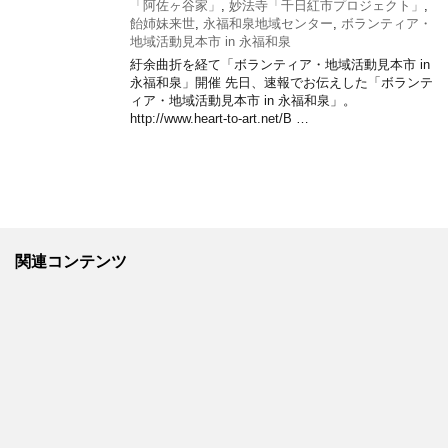
「阿佐ヶ谷家」
,
妙法寺「千日紅市プロジェクト」
,
飴姉妹来世
,
永福和泉地域センター
,
ボランティア・
地域活動見本市 in 永福和泉
紆余曲折を経て「ボランティア・地域活動見本市 in
永福和泉」開催 先日、速報でお伝えした「ボランテ
ィア・地域活動見本市 in 永福和泉」。
http://www.heart-to-art.net/B …
関連コンテンツ