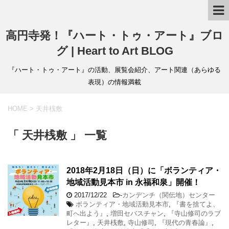
高円寺発！『ハート・トゥ・アート』ブロ
グ | Heart to Art BLOG
『ハート・トゥ・アート』の活動、展覧会紹介、アート関連（あらゆる
表現）の情報満載
HOME
>
天井桟敷
「 天井桟敷 」 一覧
2018年2月18日（日）に「ボランティア・
地域活動見本市 in 永福和泉」開催！
2017/12/22
-
カンデンチ（関伝地）センター
ボランティア・地域活動見本市
,
『書を捨てよ、
町へ出よう』
,
増田セバスチャン
,
『寺山修司のラブ
レター』
,
天井桟敷
,
寺山修司
,
『現代の青春論』
,