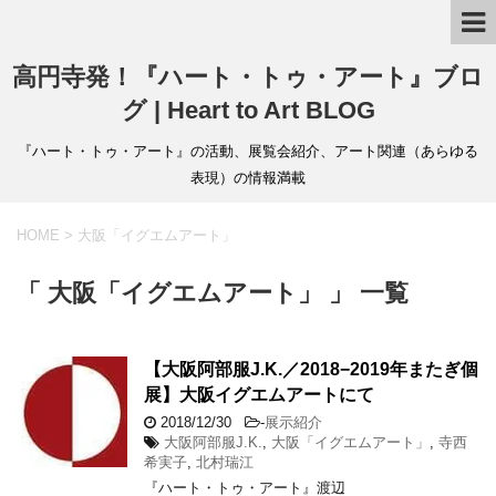
高円寺発！『ハート・トゥ・アート』ブロ
グ | Heart to Art BLOG
『ハート・トゥ・アート』の活動、展覧会紹介、アート関連（あらゆる
表現）の情報満載
HOME
>
大阪「イグエムアート」
「 大阪「イグエムアート」 」 一覧
【大阪阿部服J.K.／2018−2019年またぎ個
展】大阪イグエムアートにて
2018/12/30
-
展示紹介
大阪阿部服J.K.
,
大阪「イグエムアート」
,
寺西
希実子
,
北村瑞江
『ハート・トゥ・アート』渡辺