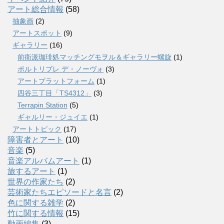
アート総合情報
(58)
抽象画
(2)
アートスポット
(9)
ギャラリー
(16)
前衛派珈琲処マッチングモヲル＆ギャラリー螺旋
(1)
ポルトリブレ デ・ノーヴォ
(3)
アートプラットフォーム
(1)
四谷三丁目「TS4312」
(3)
Terrapin Station
(5)
ギャルリー・ジュイエ
(1)
アートトピック
(17)
障害者とアート
(10)
音楽
(5)
音楽アルバムアート
(1)
旅するアート
(1)
世界の作家たち
(2)
芸術家たちエピソードと名言
(2)
色に関する雑学
(2)
竹に関する情報
(15)
動画編集
(3)