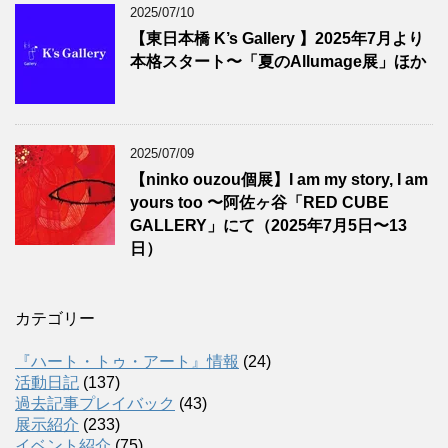
2025/07/10
【東日本橋 K’s Gallery 】2025年7月より
本格スタート〜「夏のAllumage展」ほか
2025/07/09
【ninko ouzou個展】I am my story, I am
yours too 〜阿佐ヶ谷「RED CUBE
GALLERY」にて（2025年7月5日〜13
日）
カテゴリー
『ハート・トゥ・アート』情報
(24)
活動日記
(137)
過去記事プレイバック
(43)
展示紹介
(233)
イベント紹介
(75)