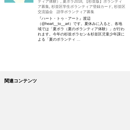
ティア体験）
,
夏ボラ2018
,
【杉並版】ボランティ
ア募集
,
杉並区学生ボランティア登録カード
,
杉並区
交流協会 語学ボランティア募集
『ハート・トゥ・アート』渡辺
（@heart__to__art）です。夏休みに入ると、各地
域では「夏ボラ（夏のボランティア体験）」が行わ
れます。今年の杉並ボラセン＆杉並区児童少年課に
よる「夏のボランティ …
関連コンテンツ