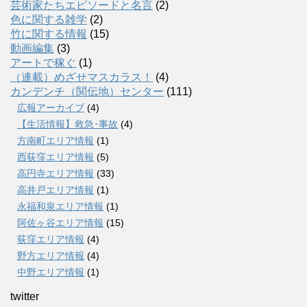
芸術家たちエピソードと名言
(2)
色に関する雑学
(2)
竹に関する情報
(15)
動画編集
(3)
アートで稼ぐ
(1)
（連載）めざせマスカラス！
(4)
カンデンチ（関伝地）センター
(111)
広報アーカイブ
(4)
【生活情報】救急･事故
(4)
方南町エリア情報
(1)
西荻窪エリア情報
(5)
高円寺エリア情報
(33)
高井戸エリア情報
(1)
永福和泉エリア情報
(1)
阿佐ヶ谷エリア情報
(15)
荻窪エリア情報
(4)
野方エリア情報
(4)
中野エリア情報
(1)
twitter