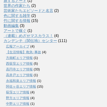
旅するアート
(1)
世界の作家たち
(2)
芸術家たちエピソードと名言
(2)
色に関する雑学
(2)
竹に関する情報
(15)
動画編集
(3)
アートで稼ぐ
(1)
（連載）めざせマスカラス！
(4)
カンデンチ（関伝地）センター
(111)
広報アーカイブ
(4)
【生活情報】救急･事故
(4)
方南町エリア情報
(1)
西荻窪エリア情報
(5)
高円寺エリア情報
(33)
高井戸エリア情報
(1)
永福和泉エリア情報
(1)
阿佐ヶ谷エリア情報
(15)
荻窪エリア情報
(4)
野方エリア情報
(4)
中野エリア情報
(1)