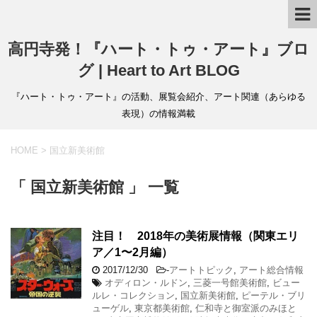
高円寺発！『ハート・トゥ・アート』ブロ
グ | Heart to Art BLOG
『ハート・トゥ・アート』の活動、展覧会紹介、アート関連（あらゆる
表現）の情報満載
HOME
>
国立新美術館
「 国立新美術館 」 一覧
注目！ 2018年の美術展情報（関東エリ
ア／1〜2月編）
2017/12/30
-
アートトピック
,
アート総合情報
オディロン・ルドン
,
三菱一号館美術館
,
ビュー
ルレ・コレクション
,
国立新美術館
,
ピーテル・ブリ
ューゲル
,
東京都美術館
,
仁和寺と御室派のみほと