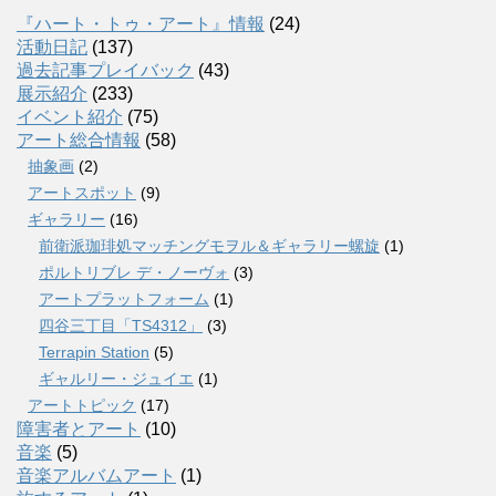
『ハート・トゥ・アート』情報
(24)
活動日記
(137)
過去記事プレイバック
(43)
展示紹介
(233)
イベント紹介
(75)
アート総合情報
(58)
抽象画
(2)
アートスポット
(9)
ギャラリー
(16)
前衛派珈琲処マッチングモヲル＆ギャラリー螺旋
(1)
ポルトリブレ デ・ノーヴォ
(3)
アートプラットフォーム
(1)
四谷三丁目「TS4312」
(3)
Terrapin Station
(5)
ギャルリー・ジュイエ
(1)
アートトピック
(17)
障害者とアート
(10)
音楽
(5)
音楽アルバムアート
(1)