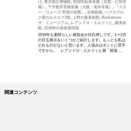
け
,
東京国立博物館
,
阿弥陀如来坐像（京都・仁和寺
蔵）
,
千手観音菩薩坐像（大阪・葛井寺蔵）
,
『スタ
ー・ウォーズ 帝国の逆襲』
,
生賴範義
,
ハプスブル
ク家のルドルフ2世
,
上野の森美術館
,
Bunkamura
ザ・ミュージアム
,
レアンドロ・エルリッヒ
,
森美術
館
,
2018年の美術展情報
2018年も素晴らしい展覧会が目白押しです。1〜2月
の目玉展示をいくつかご紹介します。もっとも私は
どれも行かないと思います。人混みはホントに苦手
ですから。 レアンドロ・エルリッヒ展「錯覚 …
関連コンテンツ