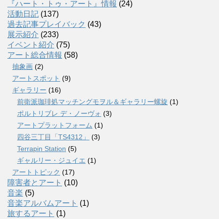
『ハート・トゥ・アート』情報
(24)
活動日記
(137)
過去記事プレイバック
(43)
展示紹介
(233)
イベント紹介
(75)
アート総合情報
(58)
抽象画
(2)
アートスポット
(9)
ギャラリー
(16)
前衛派珈琲処マッチングモヲル＆ギャラリー螺旋
(1)
ポルトリブレ デ・ノーヴォ
(3)
アートプラットフォーム
(1)
四谷三丁目「TS4312」
(3)
Terrapin Station
(5)
ギャルリー・ジュイエ
(1)
アートトピック
(17)
障害者とアート
(10)
音楽
(5)
音楽アルバムアート
(1)
旅するアート
(1)