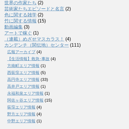
世界の作家たち
(2)
芸術家たちエピソードと名言
(2)
色に関する雑学
(2)
竹に関する情報
(15)
動画編集
(3)
アートで稼ぐ
(1)
（連載）めざせマスカラス！
(4)
カンデンチ（関伝地）センター
(111)
広報アーカイブ
(4)
【生活情報】救急･事故
(4)
方南町エリア情報
(1)
西荻窪エリア情報
(5)
高円寺エリア情報
(33)
高井戸エリア情報
(1)
永福和泉エリア情報
(1)
阿佐ヶ谷エリア情報
(15)
荻窪エリア情報
(4)
野方エリア情報
(4)
中野エリア情報
(1)