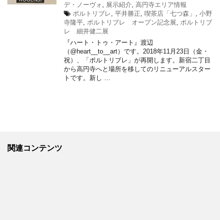
デ・ノーヴォ
,
展示紹介
,
高円寺エリア情報
ポルトリブレ
,
平井勝正
,
喫茶店「七つ森」
,
小野
寺隆平
,
ポルトリブレ オープン記念展
,
ポルトリブ
レ 細井健二展
『ハート・トゥ・アート』渡辺
（@heart__to__art）です。2018年11月23日（金・
祝）、「ポルトリブレ」が再開します。新宿二丁目
から高円寺へと場所を移してのリニューアルスター
トです。新し …
関連コンテンツ