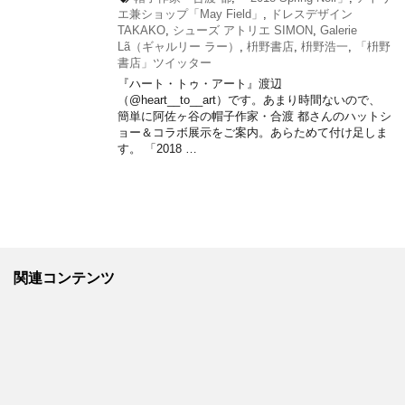
エ兼ショップ「May Field」
,
ドレスデザイン
TAKAKO
,
シューズ アトリエ SIMON
,
Galerie
Lã（ギャルリー ラー）
,
枡野書店
,
枡野浩一
,
「枡野
書店」ツイッター
『ハート・トゥ・アート』渡辺
（@heart__to__art）です。あまり時間ないので、
簡単に阿佐ヶ谷の帽子作家・合渡 都さんのハットシ
ョー＆コラボ展示をご案内。あらためて付け足しま
す。 「2018 …
関連コンテンツ