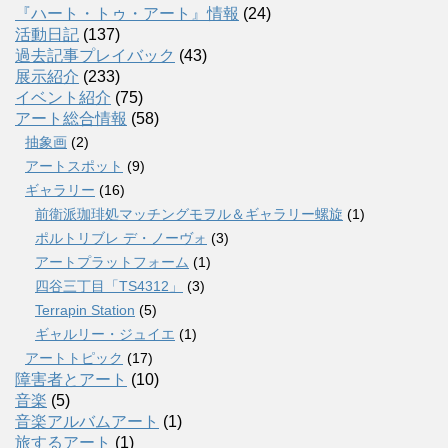
『ハート・トゥ・アート』情報
(24)
活動日記
(137)
過去記事プレイバック
(43)
展示紹介
(233)
イベント紹介
(75)
アート総合情報
(58)
抽象画
(2)
アートスポット
(9)
ギャラリー
(16)
前衛派珈琲処マッチングモヲル＆ギャラリー螺旋
(1)
ポルトリブレ デ・ノーヴォ
(3)
アートプラットフォーム
(1)
四谷三丁目「TS4312」
(3)
Terrapin Station
(5)
ギャルリー・ジュイエ
(1)
アートトピック
(17)
障害者とアート
(10)
音楽
(5)
音楽アルバムアート
(1)
旅するアート
(1)