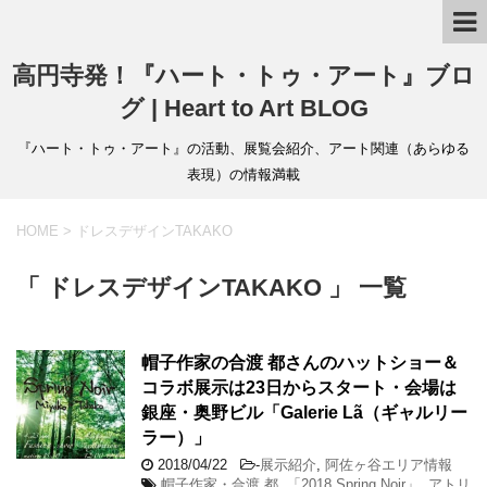
高円寺発！『ハート・トゥ・アート』ブロ
グ | Heart to Art BLOG
『ハート・トゥ・アート』の活動、展覧会紹介、アート関連（あらゆる
表現）の情報満載
HOME
>
ドレスデザインTAKAKO
「 ドレスデザインTAKAKO 」 一覧
帽子作家の合渡 都さんのハットショー＆
コラボ展示は23日からスタート・会場は
銀座・奥野ビル「Galerie Lã（ギャルリー
ラー）」
2018/04/22
-
展示紹介
,
阿佐ヶ谷エリア情報
帽子作家・合渡 都
,
「2018 Spring Noir」
,
アトリ