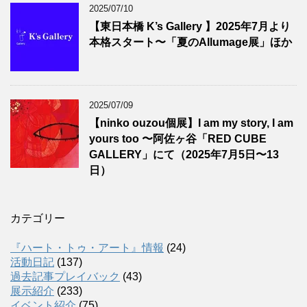
2025/07/10
【東日本橋 K’s Gallery 】2025年7月より
本格スタート〜「夏のAllumage展」ほか
2025/07/09
【ninko ouzou個展】I am my story, I am
yours too 〜阿佐ヶ谷「RED CUBE
GALLERY」にて（2025年7月5日〜13
日）
カテゴリー
『ハート・トゥ・アート』情報
(24)
活動日記
(137)
過去記事プレイバック
(43)
展示紹介
(233)
イベント紹介
(75)