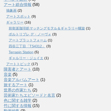
アート総合情報
(58)
抽象画
(2)
アートスポット
(9)
ギャラリー
(16)
前衛派珈琲処マッチングモヲル＆ギャラリー螺旋
(1)
ポルトリブレ デ・ノーヴォ
(3)
アートプラットフォーム
(1)
四谷三丁目「TS4312」
(3)
Terrapin Station
(5)
ギャルリー・ジュイエ
(1)
アートトピック
(17)
障害者とアート
(10)
音楽
(5)
音楽アルバムアート
(1)
旅するアート
(1)
世界の作家たち
(2)
芸術家たちエピソードと名言
(2)
色に関する雑学
(2)
竹に関する情報
(15)
動画編集
(3)