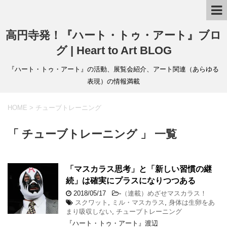
高円寺発！『ハート・トゥ・アート』ブロ
グ | Heart to Art BLOG
『ハート・トゥ・アート』の活動、展覧会紹介、アート関連（あらゆる
表現）の情報満載
HOME
>
チューブトレーニング
「 チューブトレーニング 」 一覧
「マスカラス思考」と「新しい習慣の継
続」は確実にプラスになりつつある
2018/05/17
-
（連載）めざせマスカラス！
スクワット
,
ミル・マスカラス
,
身体は生卵をあ
まり吸収しない
,
チューブトレーニング
『ハート・トゥ・アート』渡辺