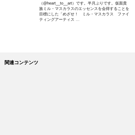
（@heart__to__art）です。半月ぶりです。仮面貴
族ミル・マスカラスのエッセンスを会得することを
目標にした「めざせ！ ミル・マスカラス ファイ
ティングアーティス …
関連コンテンツ