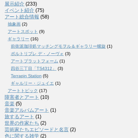
展示紹介
(233)
イベント紹介
(75)
アート総合情報
(58)
抽象画
(2)
アートスポット
(9)
ギャラリー
(16)
前衛派珈琲処マッチングモヲル＆ギャラリー螺旋
(1)
ポルトリブレ デ・ノーヴォ
(3)
アートプラットフォーム
(1)
四谷三丁目「TS4312」
(3)
Terrapin Station
(5)
ギャルリー・ジュイエ
(1)
アートトピック
(17)
障害者とアート
(10)
音楽
(5)
音楽アルバムアート
(1)
旅するアート
(1)
世界の作家たち
(2)
芸術家たちエピソードと名言
(2)
色に関する雑学
(2)