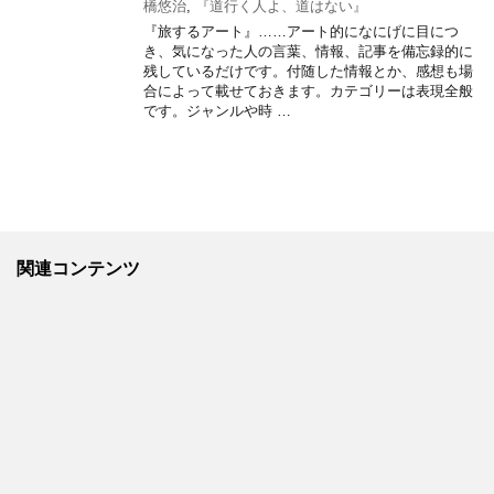
橋悠治
,
『道行く人よ、道はない』
『旅するアート』……アート的になにげに目につ
き、気になった人の言葉、情報、記事を備忘録的に
残しているだけです。付随した情報とか、感想も場
合によって載せておきます。カテゴリーは表現全般
です。ジャンルや時 …
関連コンテンツ