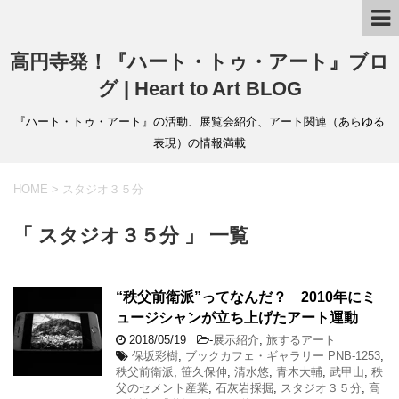
高円寺発！『ハート・トゥ・アート』ブロ
グ | Heart to Art BLOG
『ハート・トゥ・アート』の活動、展覧会紹介、アート関連（あらゆる
表現）の情報満載
HOME
>
スタジオ３５分
「 スタジオ３５分 」 一覧
“秩父前衛派”ってなんだ？ 2010年にミ
ュージシャンが立ち上げたアート運動
2018/05/19
-
展示紹介
,
旅するアート
保坂彩樹
,
ブックカフェ・ギャラリー PNB-1253
,
秩父前衛派
,
笹久保伸
,
清水悠
,
青木大輔
,
武甲山
,
秩
父のセメント産業
,
石灰岩採掘
,
スタジオ３５分
,
高