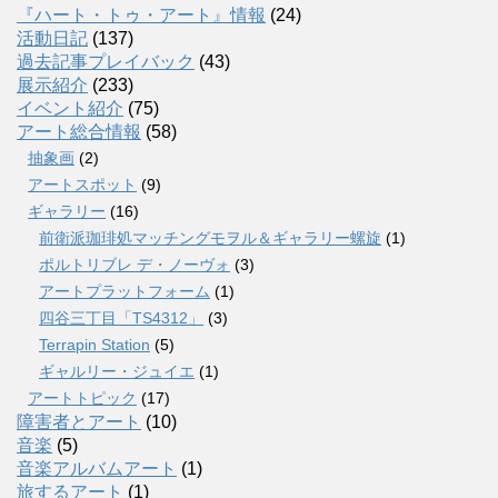
『ハート・トゥ・アート』情報
(24)
活動日記
(137)
過去記事プレイバック
(43)
展示紹介
(233)
イベント紹介
(75)
アート総合情報
(58)
抽象画
(2)
アートスポット
(9)
ギャラリー
(16)
前衛派珈琲処マッチングモヲル＆ギャラリー螺旋
(1)
ポルトリブレ デ・ノーヴォ
(3)
アートプラットフォーム
(1)
四谷三丁目「TS4312」
(3)
Terrapin Station
(5)
ギャルリー・ジュイエ
(1)
アートトピック
(17)
障害者とアート
(10)
音楽
(5)
音楽アルバムアート
(1)
旅するアート
(1)