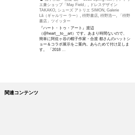
エ兼ショップ「May Field」
,
ドレスデザイン
TAKAKO
,
シューズ アトリエ SIMON
,
Galerie
Lã（ギャルリー ラー）
,
枡野書店
,
枡野浩一
,
「枡野
書店」ツイッター
『ハート・トゥ・アート』渡辺
（@heart__to__art）です。あまり時間ないので、
簡単に阿佐ヶ谷の帽子作家・合渡 都さんのハットシ
ョー＆コラボ展示をご案内。あらためて付け足しま
す。 「2018 …
関連コンテンツ