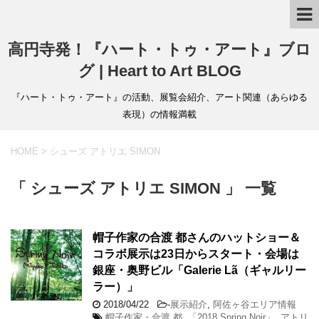
高円寺発！『ハート・トゥ・アート』ブロ
グ | Heart to Art BLOG
『ハート・トゥ・アート』の活動、展覧会紹介、アート関連（あらゆる
表現）の情報満載
HOME
>
シューズ アトリエ SIMON
「 シューズ アトリエ SIMON 」 一覧
帽子作家の合渡 都さんのハットショー＆
コラボ展示は23日からスタート・会場は
銀座・奥野ビル「Galerie Lã（ギャルリー
ラー）」
2018/04/22
-
展示紹介
,
阿佐ヶ谷エリア情報
帽子作家・合渡 都
,
「2018 Spring Noir」
,
アトリ