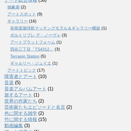
アート総合情報
(58)
抽象画
(2)
アートスポット
(9)
ギャラリー
(16)
前衛派珈琲処マッチングモヲル＆ギャラリー螺旋
(1)
ポルトリブレ デ・ノーヴォ
(3)
アートプラットフォーム
(1)
四谷三丁目「TS4312」
(3)
Terrapin Station
(5)
ギャルリー・ジュイエ
(1)
アートトピック
(17)
障害者とアート
(10)
音楽
(5)
音楽アルバムアート
(1)
旅するアート
(1)
世界の作家たち
(2)
芸術家たちエピソードと名言
(2)
色に関する雑学
(2)
竹に関する情報
(15)
動画編集
(3)