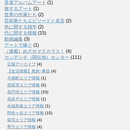
音楽アルバムアート
(1)
旅するアート
(1)
世界の作家たち
(2)
芸術家たちエピソードと名言
(2)
色に関する雑学
(2)
竹に関する情報
(15)
動画編集
(3)
アートで稼ぐ
(1)
（連載）めざせマスカラス！
(4)
カンデンチ（関伝地）センター
(111)
広報アーカイブ
(4)
【生活情報】救急･事故
(4)
方南町エリア情報
(1)
西荻窪エリア情報
(5)
高円寺エリア情報
(33)
高井戸エリア情報
(1)
永福和泉エリア情報
(1)
阿佐ヶ谷エリア情報
(15)
荻窪エリア情報
(4)
野方エリア情報
(4)