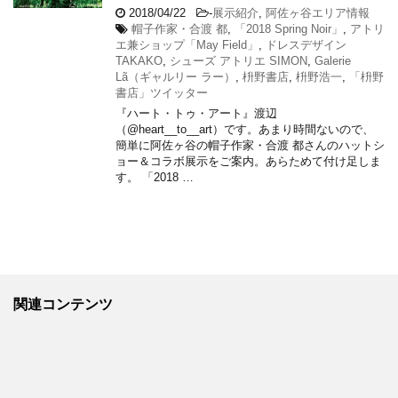
2018/04/22
-
展示紹介
,
阿佐ヶ谷エリア情報
帽子作家・合渡 都
,
「2018 Spring Noir」
,
アトリ
エ兼ショップ「May Field」
,
ドレスデザイン
TAKAKO
,
シューズ アトリエ SIMON
,
Galerie
Lã（ギャルリー ラー）
,
枡野書店
,
枡野浩一
,
「枡野
書店」ツイッター
『ハート・トゥ・アート』渡辺
（@heart__to__art）です。あまり時間ないので、
簡単に阿佐ヶ谷の帽子作家・合渡 都さんのハットシ
ョー＆コラボ展示をご案内。あらためて付け足しま
す。 「2018 …
関連コンテンツ