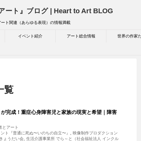
ログ | Heart to Art BLOG
アート関連（あらゆる表現）の情報満載
イベント紹介
アート総合情報
世界の作家
一覧
』が完成！重症心身障害児と家族の現実と希望｜障害
者とアート
メント『普通に死ぬ〜いのちの自立〜』
,
映像制作プロダクション
きょうだい会
,
生活介護事業所 でら～と（社会福祉法人 インクル