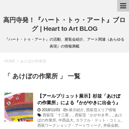
高円寺発！『ハート・トゥ・アート』ブロ
グ | Heart to Art BLOG
『ハート・トゥ・アート』の活動、展覧会紹介、アート関連（あらゆる
表現）の情報満載
HOME
>
あけぼの作業所
「 あけぼの作業所 」 一覧
【アールブリュット展示】杉並「あけぼ
の作業所」による『かがやきに出会う』
2018/11/01
-
展示紹介
,
西荻窪エリア情報
西荻窪「十三夜」
,
西荻窪「かがやき亭」
,
あけ
ぼの作業所
,
中西晶大
,
カラフル・ドット・コミュ
,
西荻ワークショップ・アートウィーク
,
井荻会館
,