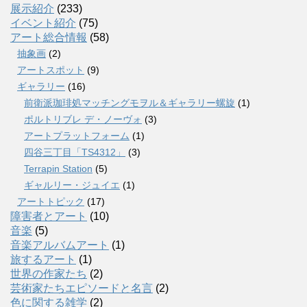
展示紹介
(233)
イベント紹介
(75)
アート総合情報
(58)
抽象画
(2)
アートスポット
(9)
ギャラリー
(16)
前衛派珈琲処マッチングモヲル＆ギャラリー螺旋
(1)
ポルトリブレ デ・ノーヴォ
(3)
アートプラットフォーム
(1)
四谷三丁目「TS4312」
(3)
Terrapin Station
(5)
ギャルリー・ジュイエ
(1)
アートトピック
(17)
障害者とアート
(10)
音楽
(5)
音楽アルバムアート
(1)
旅するアート
(1)
世界の作家たち
(2)
芸術家たちエピソードと名言
(2)
色に関する雑学
(2)