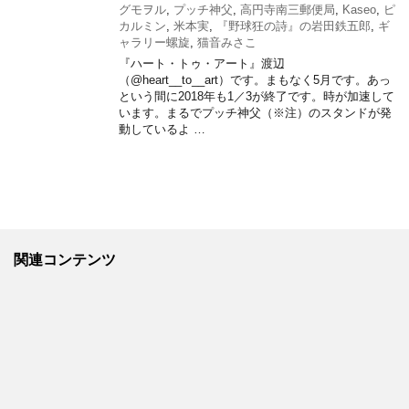
グモヲル
,
プッチ神父
,
高円寺南三郵便局
,
Kaseo
,
ピ
カルミン
,
米本実
,
『野球狂の詩』の岩田鉄五郎
,
ギ
ャラリー螺旋
,
猫音みさこ
『ハート・トゥ・アート』渡辺
（@heart__to__art）です。まもなく5月です。あっ
という間に2018年も1／3が終了です。時が加速して
います。まるでプッチ神父（※注）のスタンドが発
動しているよ …
関連コンテンツ