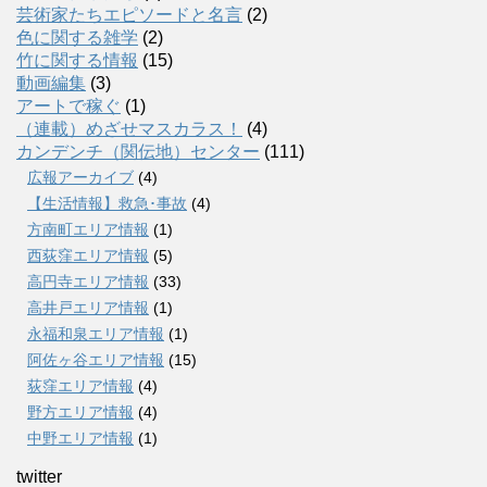
芸術家たちエピソードと名言
(2)
色に関する雑学
(2)
竹に関する情報
(15)
動画編集
(3)
アートで稼ぐ
(1)
（連載）めざせマスカラス！
(4)
カンデンチ（関伝地）センター
(111)
広報アーカイブ
(4)
【生活情報】救急･事故
(4)
方南町エリア情報
(1)
西荻窪エリア情報
(5)
高円寺エリア情報
(33)
高井戸エリア情報
(1)
永福和泉エリア情報
(1)
阿佐ヶ谷エリア情報
(15)
荻窪エリア情報
(4)
野方エリア情報
(4)
中野エリア情報
(1)
twitter