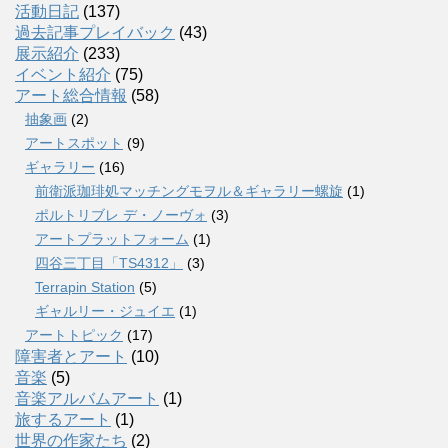
活動日記
(137)
過去記事プレイバック
(43)
展示紹介
(233)
イベント紹介
(75)
アート総合情報
(58)
抽象画
(2)
アートスポット
(9)
ギャラリー
(16)
前衛派珈琲処マッチングモヲル＆ギャラリー螺旋
(1)
ポルトリブレ デ・ノーヴォ
(3)
アートプラットフォーム
(1)
四谷三丁目「TS4312」
(3)
Terrapin Station
(5)
ギャルリー・ジュイエ
(1)
アートトピック
(17)
障害者とアート
(10)
音楽
(5)
音楽アルバムアート
(1)
旅するアート
(1)
世界の作家たち
(2)