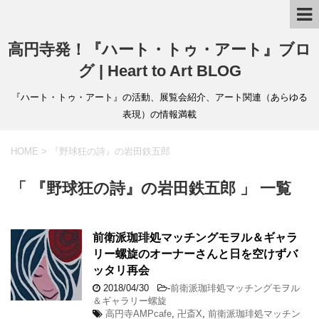
高円寺発！『ハート・トゥ・アート』ブロ
グ | Heart to Art BLOG
『ハート・トゥ・アート』の活動、展覧会紹介、アート関連（あらゆる
表現）の情報満載
HOME
>
『野球狂の詩』の岩田鉄五郎
「 『野球狂の詩』の岩田鉄五郎 」 一覧
前衛派珈琲処マッチングモヲル＆ギャラ
リー螺旋のオーナーさんと日を空けずバ
ッタリ再会
2018/04/30
-
前衛派珈琲処マッチングモヲル
＆ギャラリー螺旋
高円寺AMPcafe
,
卍斎X
,
前衛派珈琲処マッチン