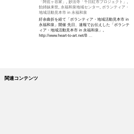
「阿佐ヶ谷家」
,
妙法寺「千日紅市プロジェクト」
,
飴姉妹来世
,
永福和泉地域センター
,
ボランティア・
地域活動見本市 in 永福和泉
紆余曲折を経て「ボランティア・地域活動見本市 in
永福和泉」開催 先日、速報でお伝えした「ボランテ
ィア・地域活動見本市 in 永福和泉」。
http://www.heart-to-art.net/B …
関連コンテンツ