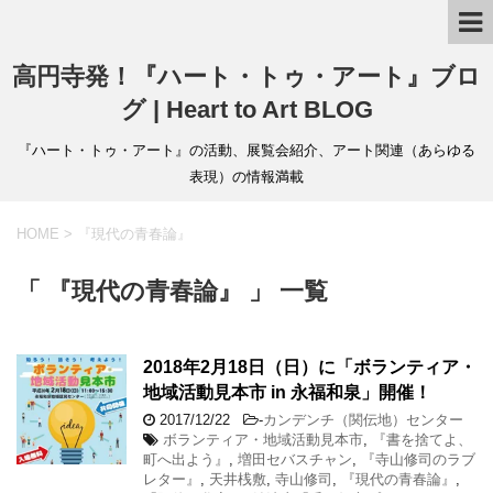
高円寺発！『ハート・トゥ・アート』ブロ
グ | Heart to Art BLOG
『ハート・トゥ・アート』の活動、展覧会紹介、アート関連（あらゆる
表現）の情報満載
HOME
>
『現代の青春論』
「 『現代の青春論』 」 一覧
2018年2月18日（日）に「ボランティア・
地域活動見本市 in 永福和泉」開催！
2017/12/22
-
カンデンチ（関伝地）センター
ボランティア・地域活動見本市
,
『書を捨てよ、
町へ出よう』
,
増田セバスチャン
,
『寺山修司のラブ
レター』
,
天井桟敷
,
寺山修司
,
『現代の青春論』
,