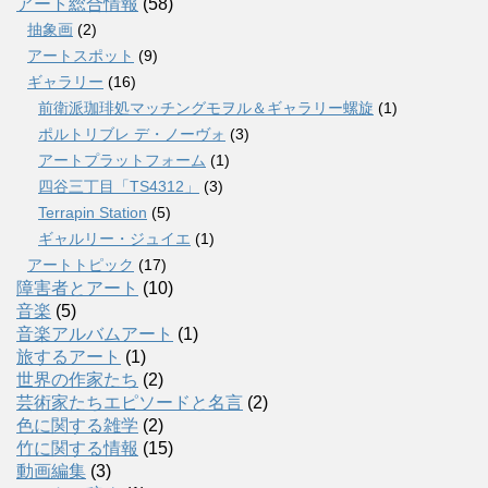
アート総合情報
(58)
抽象画
(2)
アートスポット
(9)
ギャラリー
(16)
前衛派珈琲処マッチングモヲル＆ギャラリー螺旋
(1)
ポルトリブレ デ・ノーヴォ
(3)
アートプラットフォーム
(1)
四谷三丁目「TS4312」
(3)
Terrapin Station
(5)
ギャルリー・ジュイエ
(1)
アートトピック
(17)
障害者とアート
(10)
音楽
(5)
音楽アルバムアート
(1)
旅するアート
(1)
世界の作家たち
(2)
芸術家たちエピソードと名言
(2)
色に関する雑学
(2)
竹に関する情報
(15)
動画編集
(3)